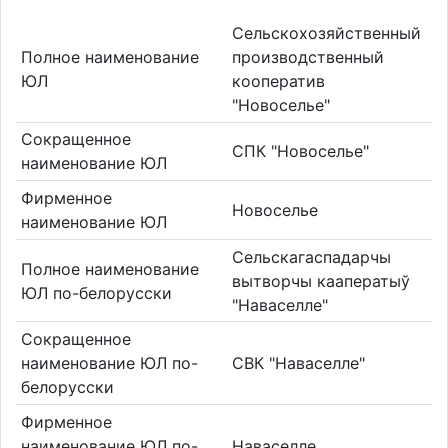
Сельскохозяйственный
Полное наименование
производственный
ЮЛ
кооператив
"Новоселье"
Сокращенное
СПК "Новоселье"
наименование ЮЛ
Фирменное
Новоселье
наименование ЮЛ
Сельскагаспадарчы
Полное наименование
вытворчы кааператыў
ЮЛ по-белорусски
"Наваселле"
Сокращенное
наименование ЮЛ по-
СВК "Наваселле"
белорусски
Фирменное
наименование ЮЛ по-
Наваселле