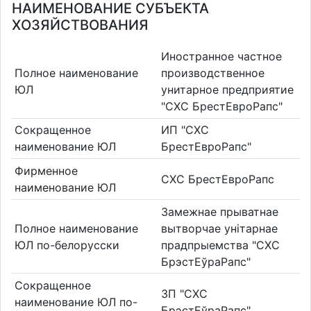
НАИМЕНОВАНИЕ СУБЪЕКТА
ХОЗЯЙСТВОВАНИЯ
Иностранное частное
Полное наименование
производственное
ЮЛ
унитарное предприятие
"СХС БрестЕвроРапс"
Сокращенное
ИП "СХС
наименование ЮЛ
БрестЕвроРапс"
Фирменное
СХС БрестЕвроРапс
наименование ЮЛ
Замежнае прыватнае
Полное наименование
вытворчае унiтарнае
ЮЛ по-белорусски
прадпрыемства "СХС
БрэстЕўраРапс"
Сокращенное
ЗП "СХС
наименование ЮЛ по-
БрэстЕўраРапс"