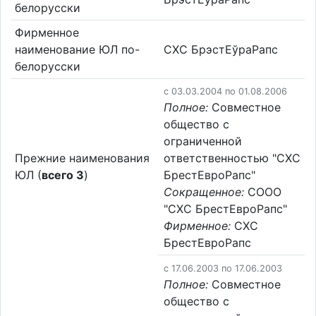
белорусски
Фирменное
наименование ЮЛ по-
СХС БрэстЕўраРапс
белорусски
c 03.03.2004 по 01.08.2006
Полное:
Совместное
общество с
ограниченной
Прежние наименования
ответственностью "СХС
ЮЛ (
всего 3
)
БрестЕвроРапс"
Сокращенное:
СООО
"СХС БрестЕвроРапс"
Фирменное:
СХС
БрестЕвроРапс
c 17.06.2003 по 17.06.2003
Полное:
Совместное
общество с