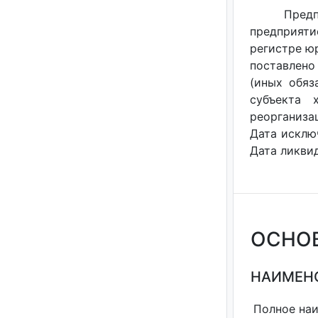
Пред
предприяти
регистре ю
поставлено
(иных обяз
субъекта 
реорганизац
Дата исклю
Дата ликвид
ОСНО
НАИМЕНО
Полное на