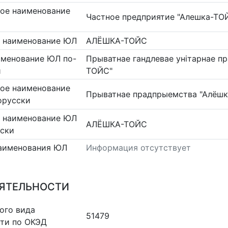
ое наименование
Частное предприятие "Алешка-ТО
 наименование ЮЛ
АЛЁШКА-ТОЙС
именование ЮЛ по-
Прыватнае гандлевае унiтарнае п
и
ТОЙС"
ое наименование
Прыватнае прадпрыемства "Алёш
орусски
 наименование ЮЛ
АЛЁШКА-ТОЙС
сски
аименования ЮЛ
Информация отсутствует
ЕЯТЕЛЬНОСТИ
ого вида
51479
сти по ОКЭД