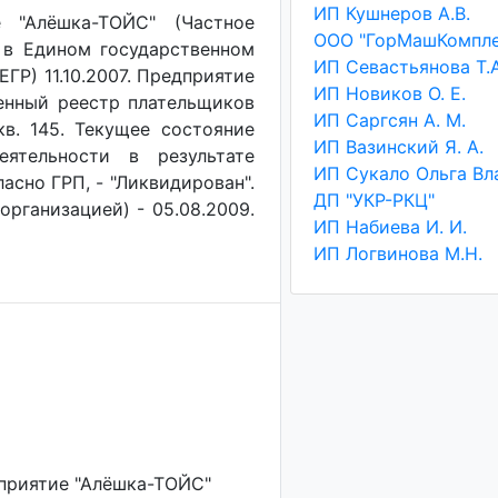
ИП Кушнеров А.В.
е "Алёшка-ТОЙС" (Частное
ООО "ГорМашКомпле
 в Едином государственном
ИП Севастьянова Т.А
ГР) 11.10.2007. Предприятие
ИП Новиков О. Е.
венный реестр плательщиков
ИП Саргсян А. М.
 кв. 145. Текущее состояние
ИП Вазинский Я. А.
еятельности в результате
асно ГРП, - "Ликвидирован".
ДП "УКР-РКЦ"
организацией) - 05.08.2009.
ИП Набиева И. И.
ИП Логвинова М.Н.
дприятие "Алёшка-ТОЙС"