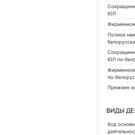
Сокращенн
ЮЛ
Фирменное
Полное на
белорусск
Сокращенн
ЮЛ по-бел
Фирменное
по-белору
Прежние н
ВИДЫ Д
Код основн
деятельно