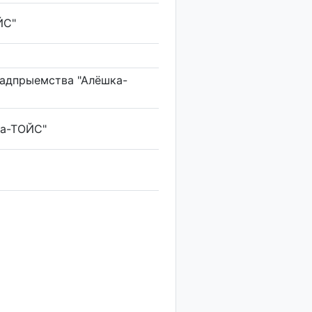
ЙС"
радпрыемства "Алёшка-
ка-ТОЙС"