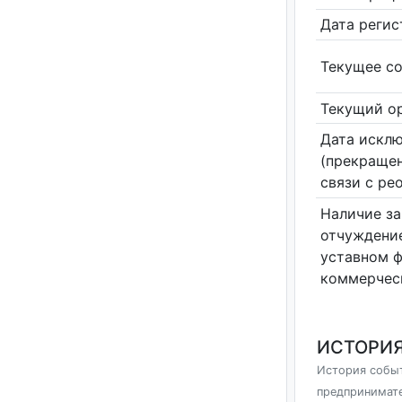
Дата реги
Текущее со
Текущий ор
Дата исклю
(прекращен
связи с ре
Наличие за
отчуждение
уставном 
коммерчес
ИСТОРИЯ
История событ
предпринимат