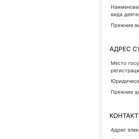
Наименова
вида деяте
Прежние в
АДРЕС С
Место гос
регистрац
Юридическ
Прежние а
КОНТАКТ
Адрес эле