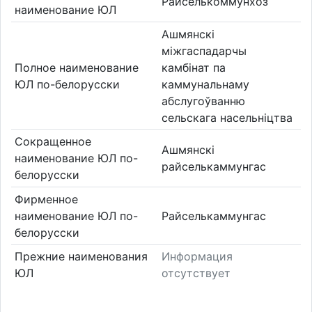
Райселькоммунхоз
наименование ЮЛ
Ашмянскі
міжгаспадарчы
Полное наименование
камбінат па
ЮЛ по-белорусски
каммунальнаму
абслугоўванню
сельскага насельніцтва
Сокращенное
Ашмянскі
наименование ЮЛ по-
райселькаммунгас
белорусски
Фирменное
наименование ЮЛ по-
Райселькаммунгас
белорусски
Прежние наименования
Информация
ЮЛ
отсутствует