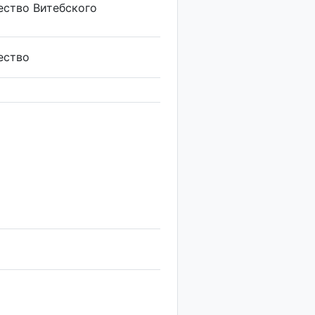
ество Витебского
ество