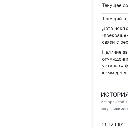
Текущее со
Текущий ор
Дата исклю
(прекращен
связи с ре
Наличие за
отчуждение
уставном 
коммерчес
ИСТОРИЯ
История событ
предпринимат
29.12.1992