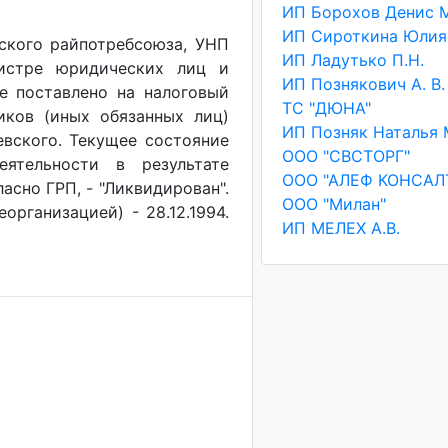
ского райпотребсоюза, УНП
ИП Ладутько П.Н.
гистре юридических лиц и
ИП Познякович А. В.
ие поставлено на налоговый
ТС "ДЮНА"
иков (иных обязанных лиц)
шевского. Текущее состояние
ООО "СВСТОРГ"
еятельности в результате
ООО "АЛЕФ КОНСАЛ
асно ГРП, - "Ликвидирован".
ООО "Милан"
организацией) - 28.12.1994.
ИП МЕЛЕХ А.В.