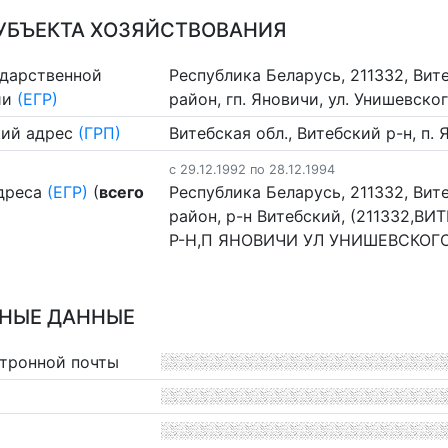
УБЪЕКТА ХОЗЯЙСТВОВАНИЯ
ударственной
Республика Беларусь, 211332, Вит
ии
(ЕГР)
район, гп. Яновичи, ул. Унишевско
ий адрес
(ГРП)
Витебская обл., Витебский р-н, п.
c 29.12.1992 по 28.12.1994
дреса
(ЕГР)
(
всего
Республика Беларусь, 211332, Вит
район, р-н Витебский, (211332,
Р-Н,П ЯНОВИЧИ УЛ УНИШЕВСКОГ
НЫЕ ДАННЫЕ
ктронной почты