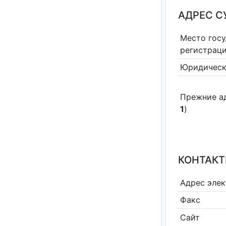
АДРЕС С
Место гос
регистрац
Юридическ
Прежние а
1
)
КОНТАКТ
Адрес эле
Факс
Сайт