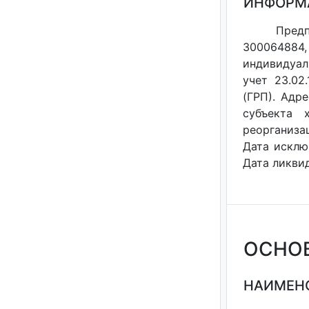
ИНФОРМ
Предп
300064884
индивидуал
учет 23.02
(ГРП). Адре
субъекта 
реорганизац
Дата исклю
Дата ликвид
ОСНО
НАИМЕНО