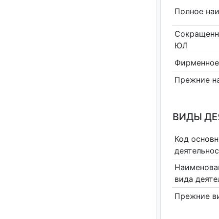
Полное на
Сокращенн
ЮЛ
Фирменное
Прежние н
ВИДЫ Д
Код основн
деятельно
Наименова
вида деяте
Прежние в