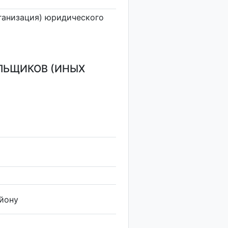
ганизация) юридического
ЛЬЩИКОВ (ИНЫХ
йону