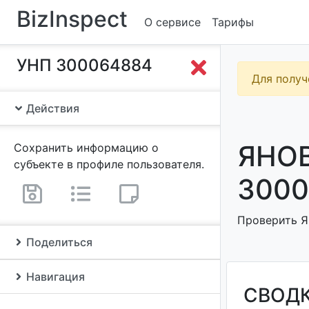
BizInspect
О сервисе
Тарифы
УНП 300064884
Для получ
Действия
ЯНО
Сохранить информацию о
субъекте в профиле пользователя.
3000
Проверить Я
Поделиться
Навигация
СВОД