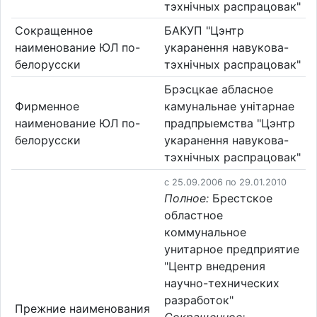
тэхнічных распрацовак"
Сокращенное
БАКУП "Цэнтр
наименование ЮЛ по-
укаранення навукова-
белорусски
тэхнічных распрацовак"
Брэсцкае абласное
Фирменное
камунальнае унітарнае
наименование ЮЛ по-
прадпрыемства "Цэнтр
белорусски
укаранення навукова-
тэхнічных распрацовак"
c 25.09.2006 по 29.01.2010
Полное:
Брестское
областное
коммунальное
унитарное предприятие
"Центр внедрения
научно-технических
разработок"
Прежние наименования