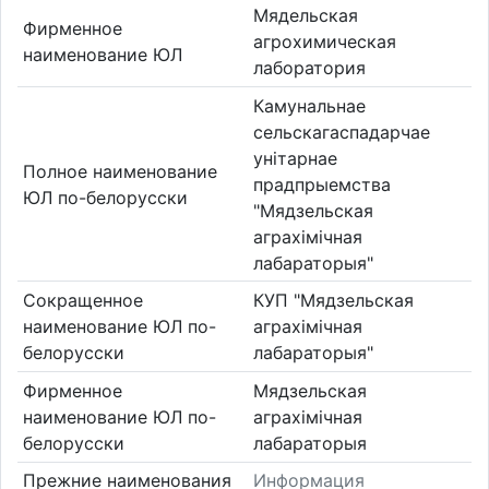
Мядельская
Фирменное
агрохимическая
наименование ЮЛ
лаборатория
Камунальнае
сельскагаспадарчае
унітарнае
Полное наименование
прадпрыемства
ЮЛ по-белорусски
"Мядзельская
аграхімічная
лабараторыя"
Сокращенное
КУП "Мядзельская
наименование ЮЛ по-
аграхімічная
белорусски
лабараторыя"
Фирменное
Мядзельская
наименование ЮЛ по-
аграхімічная
белорусски
лабараторыя
Прежние наименования
Информация