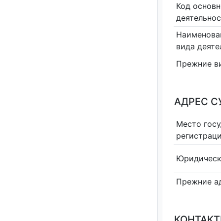
Код основн
деятельно
Наименова
вида деяте
Прежние в
АДРЕС С
Место гос
регистрац
Юридическ
Прежние а
КОНТАКТ