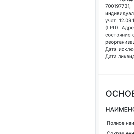
700197731
индивидуал
учет 12.09
(ГРП). Адр
состояние с
реорганизац
Дата исклю
Дата ликвид
ОСНО
НАИМЕНО
Полное на
Сокращенн