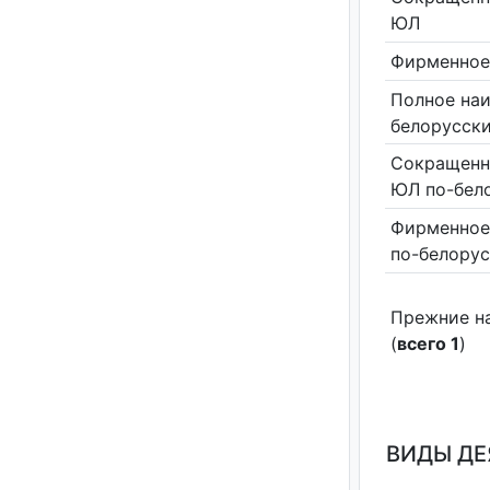
ЮЛ
Фирменное
Полное на
белорусск
Сокращенн
ЮЛ по-бел
Фирменное
по-белору
Прежние н
(
всего 1
)
ВИДЫ Д