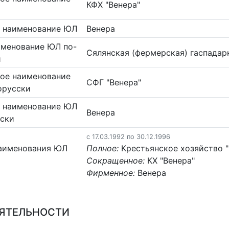
КФХ "Венера"
 наименование ЮЛ
Венера
именование ЮЛ по-
Сялянская (фермерская) гаспадар
и
ое наименование
СФГ "Венера"
орусски
 наименование ЮЛ
Венера
сски
c 17.03.1992 по 30.12.1996
аименования ЮЛ
Полное:
Крестьянское хозяйство "
Сокращенное:
КХ "Венера"
Фирменное:
Венера
ЕЯТЕЛЬНОСТИ