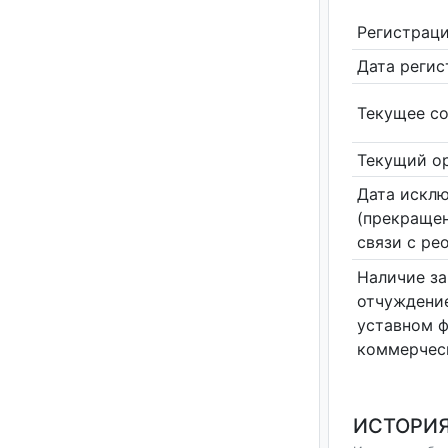
Регистрац
Дата реги
Текущее со
Текущий ор
Дата исклю
(прекращен
связи с ре
Наличие за
отчуждение
уставном 
коммерчес
ИСТОРИЯ