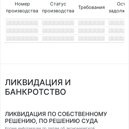
Номер
Статус
Оста
Требования
производства
производства
задолже
ЛИКВИДАЦИЯ И
БАНКРОТСТВО
ЛИКВИДАЦИЯ ПО СОБСТВЕННОМУ
РЕШЕНИЮ, ПО РЕШЕНИЮ СУДА
Кроме информации по делам об экономической