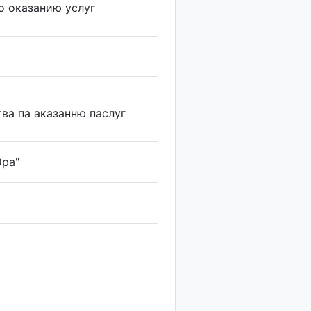
о оказанию услуг
ва па аказанню паслуг
Эра"