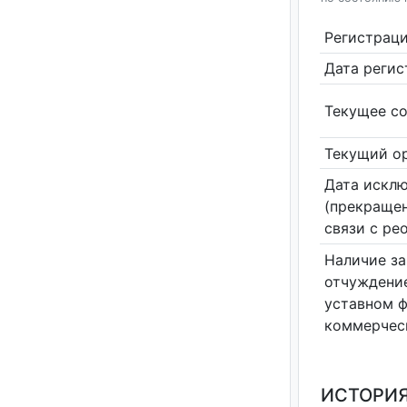
Регистрац
Дата реги
Текущее со
Текущий ор
Дата исклю
(прекращен
связи с ре
Наличие за
отчуждение
уставном 
коммерчес
ИСТОРИЯ