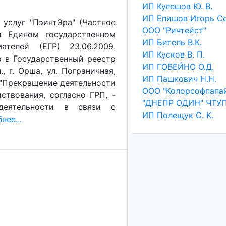
ИП Кулешов Ю. В.
услуг "ПэинтЭра" (Частное
ООО "Ричтейст"
в Едином государственном
ИП Битель В.К.
телей (ЕГР) 23.06.2009.
ИП Кусков В. П.
о в Государственный реестр
ИП ГОВЕЙНО О.Д.
, г. Орша, ул. Пограничная,
ИП Пашкович Н.Н.
- "Прекращение деятельности
ООО "Колорсофпапа
ствования, согласно ГРП, -
"ДНЕПР ОДИН" ЧТУ
деятельности в связи с
ИП Полещук С. К.
нее...