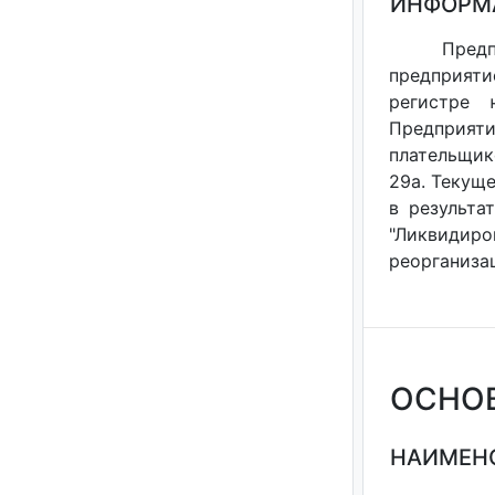
ИНФОРМ
Предп
предприяти
регистре 
Предприяти
плательщико
29а. Текуще
в результа
"Ликвидир
реорганизац
ОСНО
НАИМЕНО