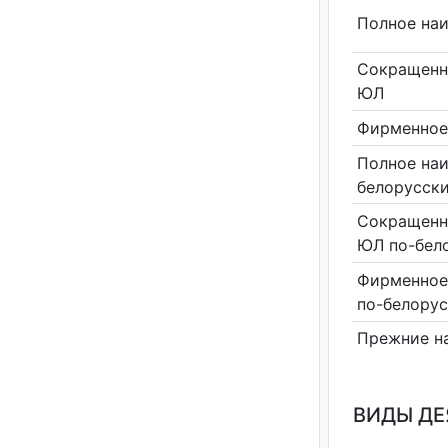
Полное на
Сокращенн
ЮЛ
Фирменное
Полное на
белорусск
Сокращенн
ЮЛ по-бел
Фирменное
по-белору
Прежние н
ВИДЫ Д