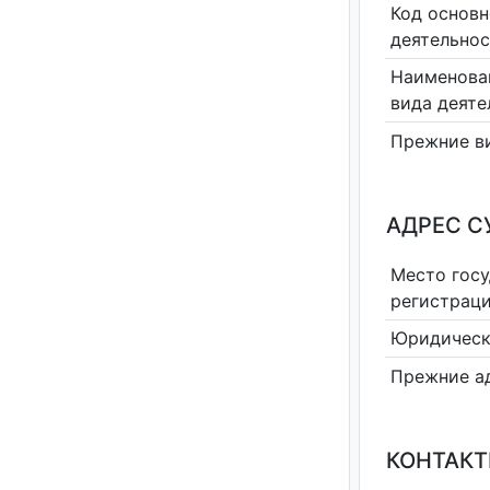
Код основн
деятельно
Наименова
вида деяте
Прежние в
АДРЕС С
Место гос
регистрац
Юридическ
Прежние а
КОНТАКТ