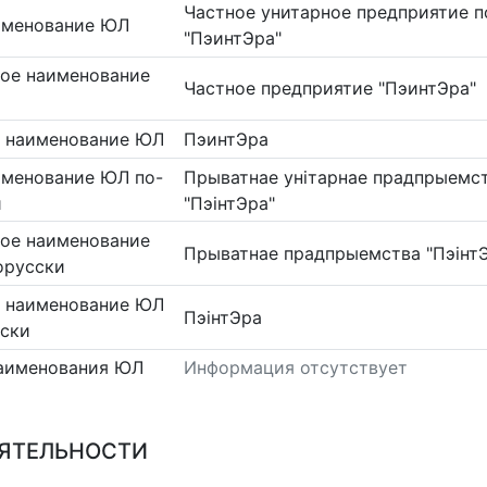
Частное унитарное предприятие п
именование ЮЛ
"ПэинтЭра"
ое наименование
Частное предприятие "ПэинтЭра"
 наименование ЮЛ
ПэинтЭра
именование ЮЛ по-
Прыватнае унітарнае прадпрыемст
и
"ПэінтЭра"
ое наименование
Прыватнае прадпрыемства "Пэінт
орусски
 наименование ЮЛ
ПэінтЭра
сски
аименования ЮЛ
Информация отсутствует
ЕЯТЕЛЬНОСТИ