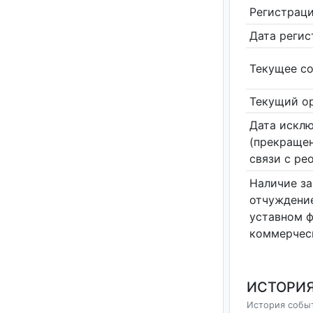
Регистрац
Дата реги
Текущее со
Текущий ор
Дата исклю
(прекращен
связи с ре
Наличие за
отчуждение
уставном 
коммерчес
ИСТОРИЯ
История событ