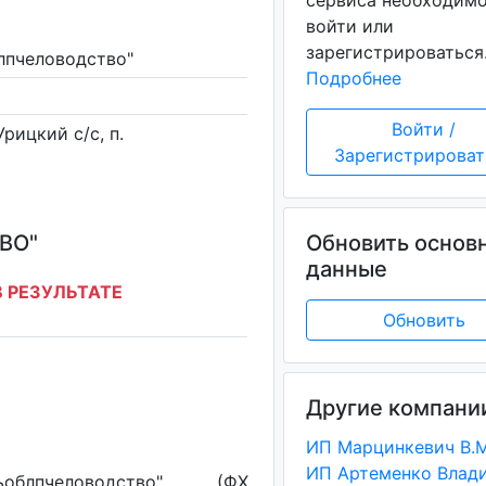
сервиса необходим
войти или
зарегистрироваться
лпчеловодство"
Подробнее
Войти /
рицкий с/с, п.
Зарегистрироват
ВО"
Обновить основ
данные
 РЕЗУЛЬТАТЕ
Обновить
Другие компани
ИП Марцинкевич В.М
блпчеловодство" (ФХ