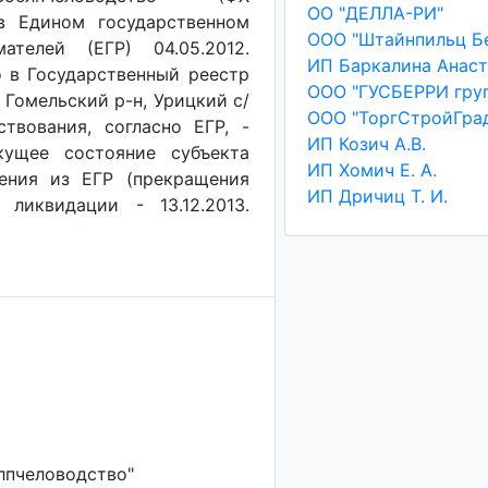
ОО "ДЕЛЛА-РИ"
 в Едином государственном
ООО "Штайнпильц Б
телей (ЕГР) 04.05.2012.
о в Государственный реестр
ООО "ГУСБЕРРИ гру
 Гомельский р-н, Урицкий с/
ООО "ТоргСтройГра
ствования, согласно ЕГР, -
ИП Козич А.В.
кущее состояние субъекта
ИП Хомич Е. А.
чения из ЕГР (прекращения
ИП Дричиц Т. И.
 ликвидации - 13.12.2013.
лпчеловодство"