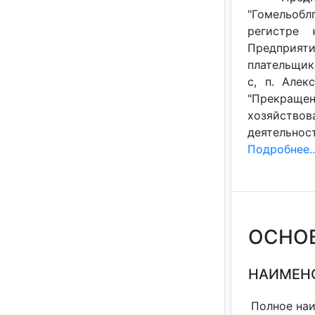
"Гомельобл
регистре 
Предприяти
плательщико
с, п. Алек
"Прекращен
хозяйствов
деятельнос
Подробнее..
ОСНО
НАИМЕНО
Полное на