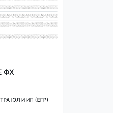
 ФХ
РА ЮЛ И ИП (ЕГР)