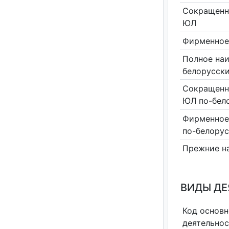
Сокращенн
ЮЛ
Фирменное
Полное на
белорусск
Сокращенн
ЮЛ по-бел
Фирменное
по-белору
Прежние н
ВИДЫ Д
Код основн
деятельно