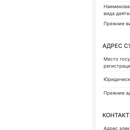
Наименова
вида деяте
Прежние в
АДРЕС С
Место гос
регистрац
Юридическ
Прежние а
КОНТАКТ
Адрес эле