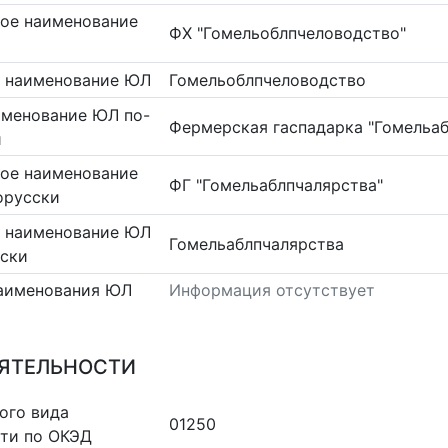
ое наименование
ФХ "Гомельоблпчеловодство"
 наименование ЮЛ
Гомельоблпчеловодство
именование ЮЛ по-
Фермерская гаспадарка "Гомельаб
и
ое наименование
ФГ "Гомельаблпчалярства"
орусски
 наименование ЮЛ
Гомельаблпчалярства
сски
аименования ЮЛ
Информация отсутствует
ЕЯТЕЛЬНОСТИ
ого вида
01250
сти по ОКЭД