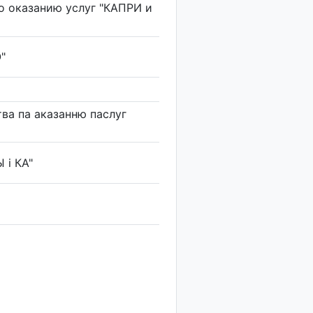
о оказанию услуг "КАПРИ и
"
ва па аказанню паслуг
 і КА"