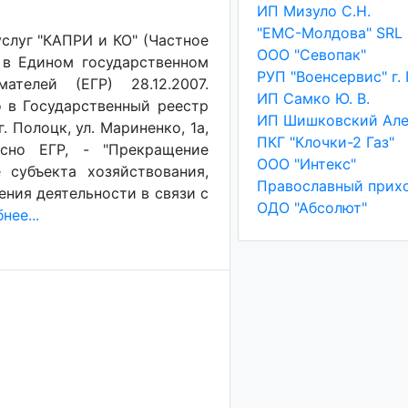
ИП Мизуло С.Н.
"ЕМС-Молдова" SRL
слуг "КАПРИ и КО" (Частное
ООО "Севопак"
 в Едином государственном
телей (ЕГР) 28.12.2007.
ИП Самко Ю. В.
о в Государственный реестр
. Полоцк, ул. Мариненко, 1а,
ПКГ "Клочки-2 Газ"
асно ЕГР, - "Прекращение
ООО "Интекс"
 субъекта хозяйствования,
ения деятельности в связи с
ОДО "Абсолют"
нее...