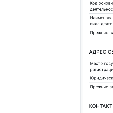
Код основн
деятельно
Наименова
вида деяте
Прежние в
АДРЕС С
Место гос
регистрац
Юридическ
Прежние а
КОНТАКТ