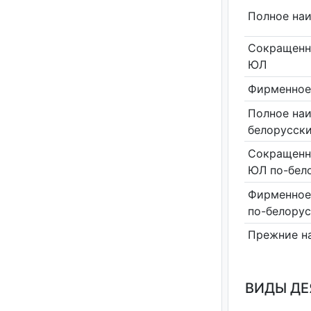
Полное на
Сокращенн
ЮЛ
Фирменное
Полное на
белорусск
Сокращенн
ЮЛ по-бел
Фирменное
по-белору
Прежние н
ВИДЫ Д