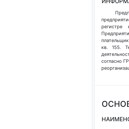
ИНФОРМ
Предп
предприяти
регистре 
Предприяти
плательщико
кв. 155. 
деятельнос
согласно ГР
реорганизац
ОСНО
НАИМЕНО