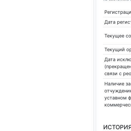
Регистрац
Дата реги
Текущее со
Текущий ор
Дата исклю
(прекращен
связи с ре
Наличие за
отчуждение
уставном 
коммерчес
ИСТОРИЯ