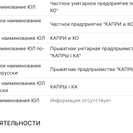
Частное унитарное предприятие п
именование ЮЛ
КО"
ое наименование
Частное предприятие "КАПРИ и КО
 наименование ЮЛ
КАПРИ и КО
именование ЮЛ по-
Прыватнае унітарнае прадпрыемст
и
"КАПРЫ і КА"
ое наименование
Прыватнае прадпрыемства "КАПРЫ
орусски
 наименование ЮЛ
КАПРЫ і КА
сски
аименования ЮЛ
Информация отсутствует
ЕЯТЕЛЬНОСТИ