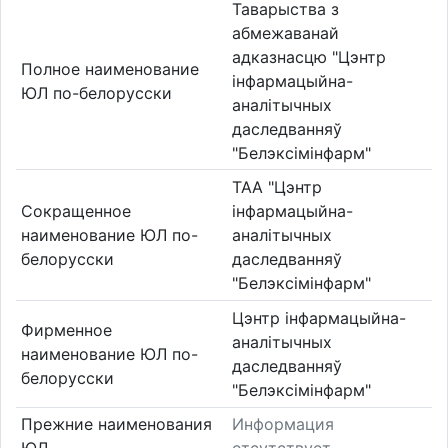
Таварыства з
абмежаванай
адказнасцю "Цэнтр
Полное наименование
інфармацыйна-
ЮЛ по-белорусски
аналітычных
даследванняў
"Белэксімінфарм"
ТАА "Цэнтр
Сокращенное
інфармацыйна-
наименование ЮЛ по-
аналітычных
белорусски
даследванняў
"Белэксімінфарм"
Цэнтр інфармацыйна-
Фирменное
аналітычных
наименование ЮЛ по-
даследванняў
белорусски
"Белэксімінфарм"
Прежние наименования
Информация