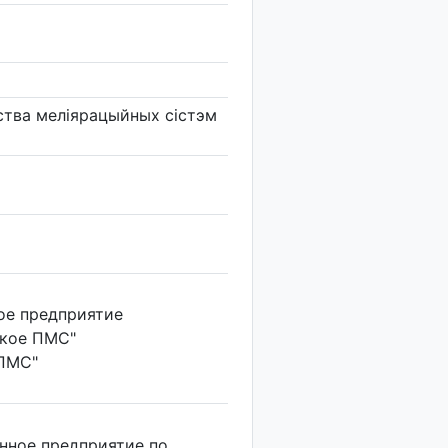
ства мелiярацыйных сiстэм
ое предприятие
ское ПМС"
ПМС"
нное предприятие по