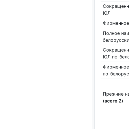
Сокращенн
ЮЛ
Фирменное
Полное на
белорусск
Сокращенн
ЮЛ по-бел
Фирменное
по-белору
Прежние н
(
всего 2
)