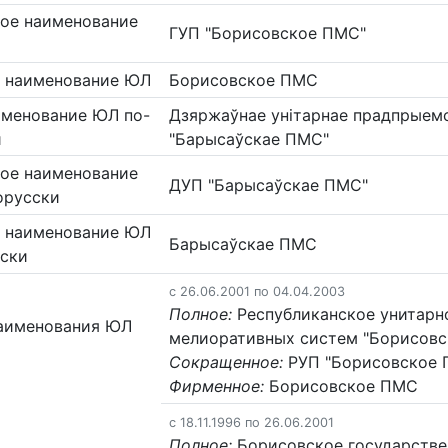
ое наименование
ГУП "Борисовское ПМС"
 наименование ЮЛ
Борисовское ПМС
именование ЮЛ по-
Дзяржаўнае унiтарнае прадпрыем
и
"Барысаўскае ПМС"
ое наименование
ДУП "Барысаўскае ПМС"
орусски
 наименование ЮЛ
Барысаўскае ПМС
сски
c 26.06.2001 по 04.04.2003
Полное:
Республиканское унитарн
аименования ЮЛ
мелиоративных систем "Борисов
Сокращенное:
РУП "Борисовское 
Фирменное:
Борисовское ПМС
c 18.11.1996 по 26.06.2001
Полное:
Борисовское государстве