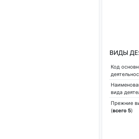
ВИДЫ Д
Код основн
деятельно
Наименова
вида деяте
Прежние в
(
всего 5
)