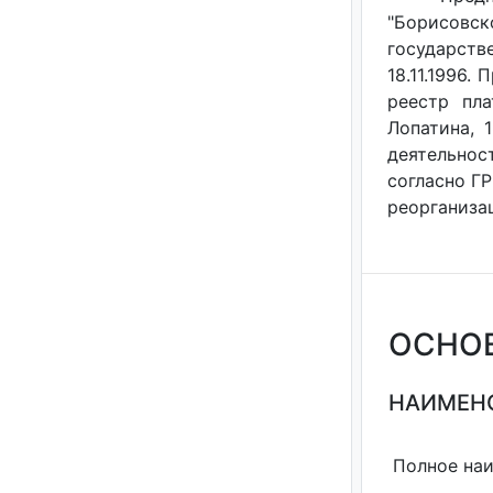
"Борисовск
государст
18.11.1996.
реестр пла
Лопатина, 
деятельнос
согласно ГР
реорганизац
ОСНО
НАИМЕНО
Полное на