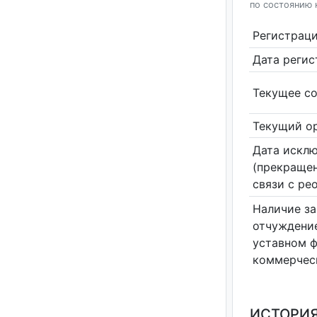
по состоянию н
Регистрац
Дата реги
Текущее со
Текущий ор
Дата исклю
(прекращен
связи с ре
Наличие за
отчуждение
уставном 
коммерчес
ИСТОРИЯ