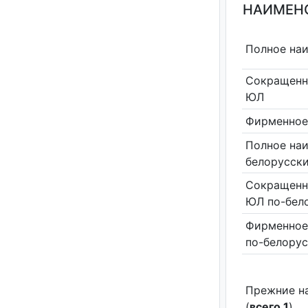
НАИМЕНО
Полное на
Сокращенн
ЮЛ
Фирменное
Полное на
белорусск
Сокращенн
ЮЛ по-бел
Фирменное
по-белору
Прежние н
(
всего 1
)