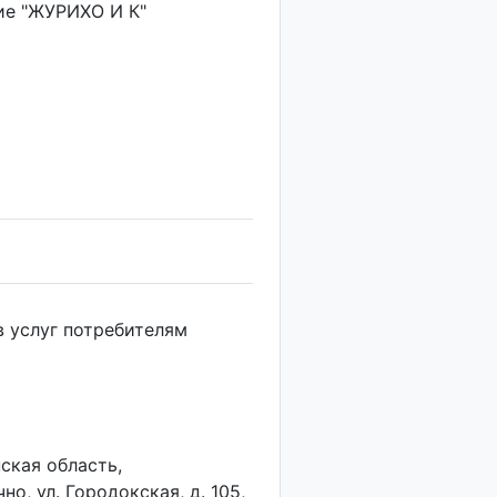
ие "ЖУРИХО И К"
в услуг потребителям
ская область,
о, ул. Городокская, д. 105,