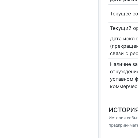
Текущее со
Текущий ор
Дата исклю
(прекращен
связи с ре
Наличие за
отчуждение
уставном 
коммерчес
ИСТОРИЯ
История событ
предпринимат