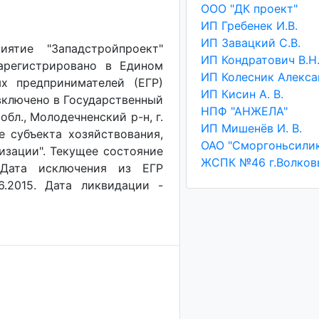
ООО "ДК проект"
ИП Гребенек И.В.
ИП Завацкий С.В.
иятие "Западстройпроект"
ИП Кондратович В.Н
зарегистрировано в Едином
х предпринимателей (ЕГР)
ИП Кисин А. В.
 включено в Государственный
НПФ "АНЖЕЛА"
бл., Молодечненский р-н, г.
ИП Мишенёв И. В.
ие субъекта хозяйствования,
низации". Текущее состояние
ЖСПК №46 г.Волков
. Дата исключения из ЕГР
6.2015. Дата ликвидации -