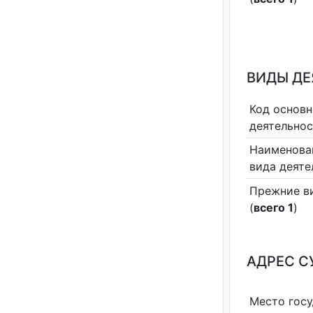
ВИДЫ Д
Код основн
деятельно
Наименова
вида деяте
Прежние в
(
всего 1
)
АДРЕС С
Место гос