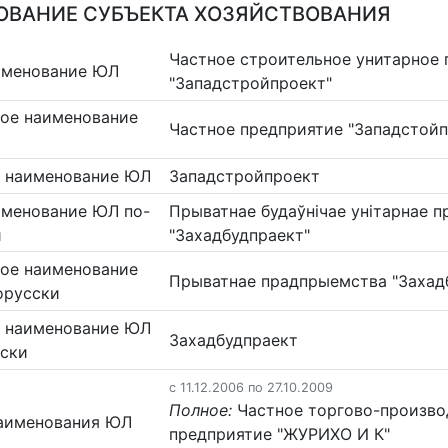
ВАНИЕ СУБЪЕКТА ХОЗЯЙСТВОВАНИЯ
Частное строительное унитарное
именование ЮЛ
"Западстройпроект"
ое наименование
Частное предприятие "Западстойп
 наименование ЮЛ
Западстройпроект
именование ЮЛ по-
Прыватнае будаўнічае унітарнае 
и
"Захадбудпраект"
ое наименование
Прыватнае прадпрыемства "Захад
орусски
 наименование ЮЛ
Захадбудпраект
сски
c 11.12.2006 по 27.10.2009
Полное:
Частное торгово-произво
аименования ЮЛ
предприятие "ЖУРИХО И К"