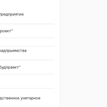
 предприятие
роект"
прадпрыемства
будпраект"
дственное унитарное