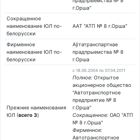
прадпрыемства № 8
г.Орша"
Сокращенное
наименование ЮЛ по-
ААТ "АТП № 8 г.Орша"
белорусски
Фирменное
Аўтатранспартнае
наименование ЮЛ по-
прадпрыемства № 8
белорусски
г.Орша
c 18.06.2004 по 07.04.2011
Полное:
Открытое
акционерное общество
"Автотранспортное
предприятие № 8
Прежние наименования
г.Орша"
ЮЛ (
всего 3
)
Сокращенное:
ОАО "АТП
№ 8 г.Орша"
Фирменное:
Автотранспортное