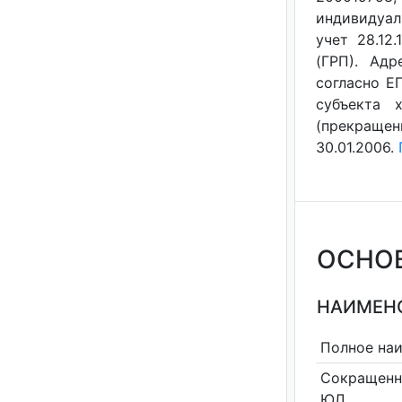
индивидуал
учет 28.12
(ГРП). Адр
согласно Е
субъекта 
(прекращен
30.01.2006.
ОСНО
НАИМЕНО
Полное на
Сокращенн
ЮЛ