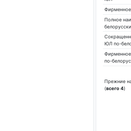
Фирменное
Полное на
белорусск
Сокращенн
ЮЛ по-бел
Фирменное
по-белору
Прежние н
(
всего 4
)