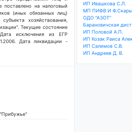
ИП Ивашкова С.Л.
ие поставлено на налоговый
МП ПИФВ И Ф.Скар
иков (иных обязанных лиц)
ОДО "АЗОТ"
е субъекта хозяйствования,
низации". Текущее состояние
ИП Половой А.П.
. Дата исключения из ЕГР
1.2006. Дата ликвидации -
ИП Салимов С.В.
ИП Андреев Д. В.
"Прибужье"