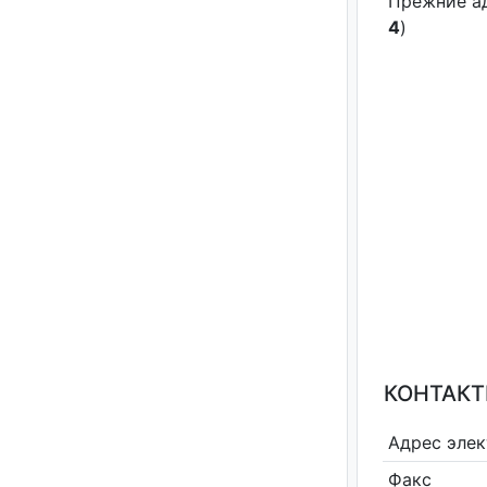
Прежние а
4
)
КОНТАКТ
Адрес эле
Факс