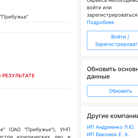
сервиса необходим
войти или
зарегистрироваться
"Прибужье"
Подробнее
Войти /
Зарегистрироват
Обновить основ
 РЕЗУЛЬТАТЕ
данные
Обновить
Другие компани
ИП Андриенко Л.Ю.
е" (ОАО "Прибужье"), УНП
ИП Ваконюк Е. А.
гистре юридических лиц и