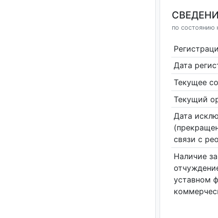
СВЕДЕНИ
по состоянию н
Регистрац
Дата реги
Текущее со
Текущий ор
Дата исклю
(прекращен
связи с ре
Наличие за
отчуждение
уставном 
коммерчес