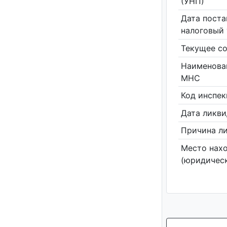
(УНП)
Дата поста
налоговый 
Текущее со
Наименова
МНС
Код инспе
Дата ликв
Причина л
Место нах
(юридическ