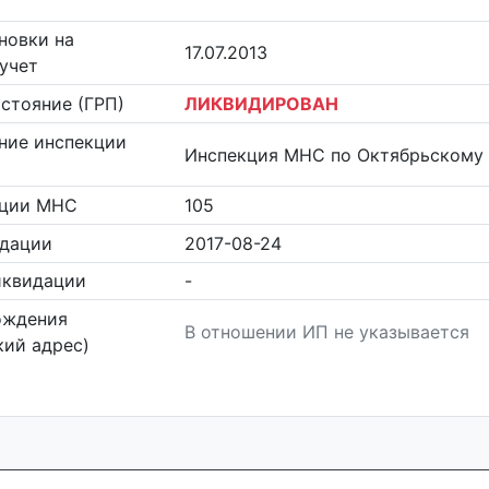
новки на
17.07.2013
учет
стояние (ГРП)
ЛИКВИДИРОВАН
ние инспекции
Инспекция МНС по Октябрьскому 
кции МНС
105
идации
2017-08-24
иквидации
-
ождения
В отношении ИП не указывается
ий адрес)