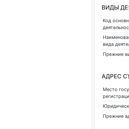
ВИДЫ Д
Код основн
деятельно
Наименова
вида деяте
Прежние в
АДРЕС С
Место гос
регистрац
Юридическ
Прежние а