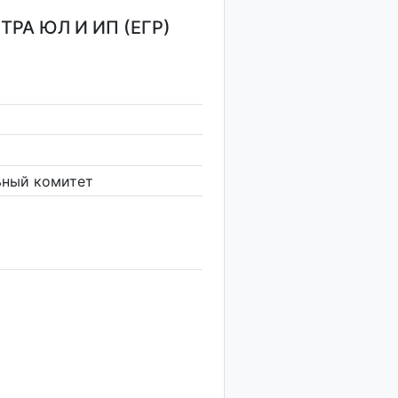
РА ЮЛ И ИП (ЕГР)
ьный комитет