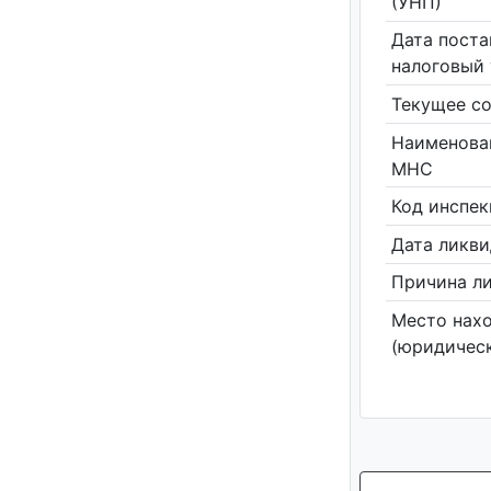
(УНП)
Дата поста
налоговый 
Текущее со
Наименова
МНС
Код инспе
Дата ликв
Причина л
Место нах
(юридическ