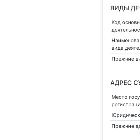
ВИДЫ Д
Код основн
деятельно
Наименова
вида деяте
Прежние в
АДРЕС С
Место гос
регистрац
Юридическ
Прежние а