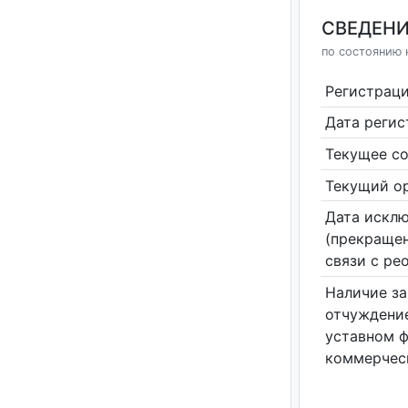
СВЕДЕНИ
по состоянию н
Регистрац
Дата реги
Текущее со
Текущий ор
Дата исклю
(прекращен
связи с ре
Наличие за
отчуждение
уставном 
коммерчес