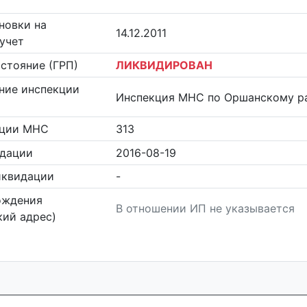
новки на
14.12.2011
учет
стояние (ГРП)
ЛИКВИДИРОВАН
ние инспекции
Инспекция МНС по Оршанскому р
кции МНС
313
идации
2016-08-19
иквидации
-
ождения
В отношении ИП не указывается
ий адрес)