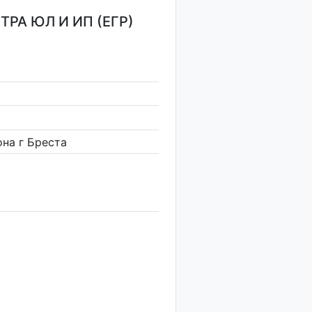
РА ЮЛ И ИП (ЕГР)
на г Бреста