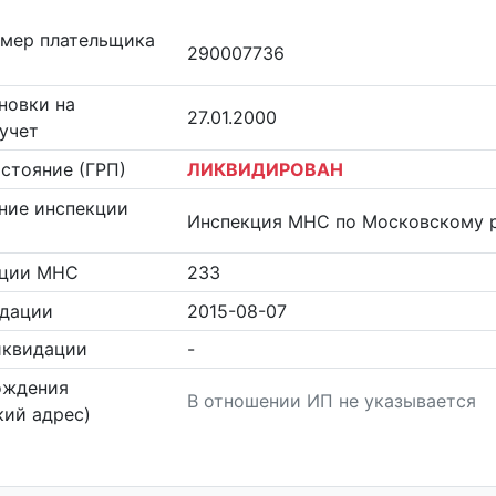
омер плательщика
290007736
новки на
27.01.2000
учет
стояние (ГРП)
ЛИКВИДИРОВАН
ние инспекции
Инспекция МНС по Московскому р
кции МНС
233
идации
2015-08-07
иквидации
-
ождения
В отношении ИП не указывается
ий адрес)