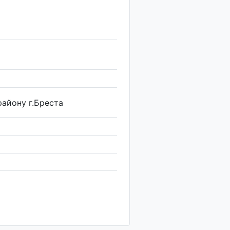
айону г.Бреста