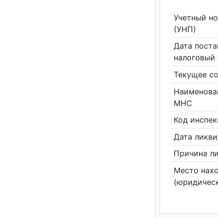
Учетный н
(УНП)
Дата поста
налоговый 
Текущее со
Наименова
МНС
Код инспе
Дата ликв
Причина л
Место нах
(юридическ