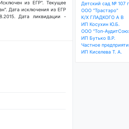
"Исключен из ЕГР". Текущее
ан". Дата исключения из ЕГР
ООО "Трастэро"
8.2015. Дата ликвидации -
К/Х ГЛАДКОГО А В
ИП Косухин Ю.Б.
ООО "Топ-АудитСою
ИП Бутько В.Р.
ИП Киселева Т. А.