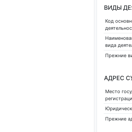
ВИДЫ Д
Код основн
деятельно
Наименова
вида деяте
Прежние в
АДРЕС С
Место гос
регистрац
Юридическ
Прежние а