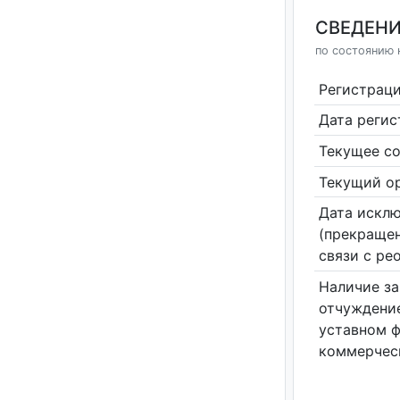
СВЕДЕНИ
по состоянию н
Регистрац
Дата реги
Текущее со
Текущий ор
Дата исклю
(прекращен
связи с ре
Наличие за
отчуждение
уставном 
коммерчес