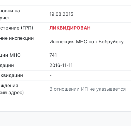
новки на
19.08.2015
учет
стояние (ГРП)
ЛИКВИДИРОВАН
ние инспекции
Инспекция МНС по г.Бобруйску
кции МНС
741
идации
2016-11-11
иквидации
-
ождения
В отношении ИП не указывается
ий адрес)