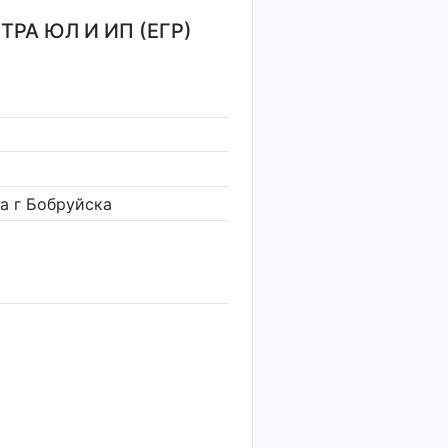
РА ЮЛ И ИП (ЕГР)
а г Бобруйска