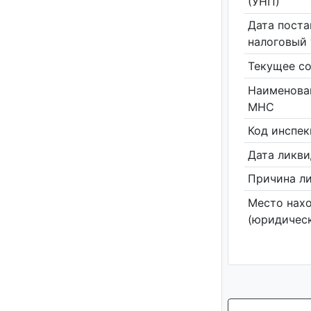
(УНП)
Дата поста
налоговый 
Текущее со
Наименова
МНС
Код инспе
Дата ликв
Причина л
Место нах
(юридическ