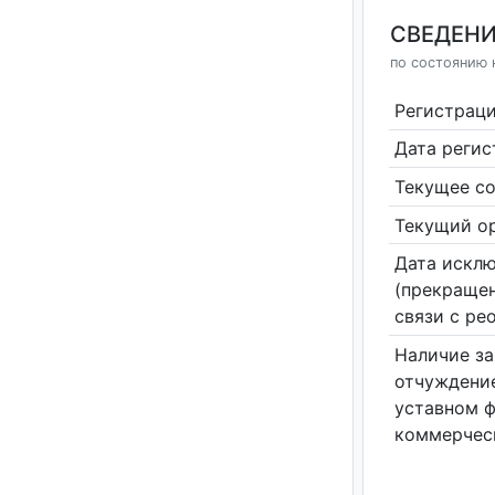
СВЕДЕНИ
по состоянию н
Регистрац
Дата реги
Текущее со
Текущий ор
Дата исклю
(прекращен
связи с ре
Наличие за
отчуждение
уставном 
коммерчес