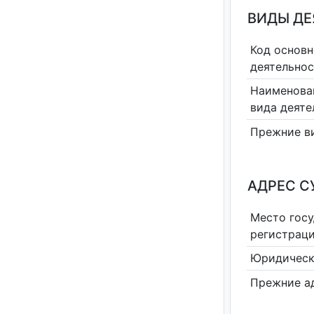
ВИДЫ Д
Код основн
деятельно
Наименова
вида деяте
Прежние в
АДРЕС С
Место гос
регистрац
Юридическ
Прежние а