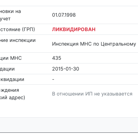
новки на
01.07.1998
учет
стояние (ГРП)
ЛИКВИДИРОВАН
ние инспекции
Инспекция МНС по Центральному 
кции МНС
435
идации
2015-01-30
иквидации
-
ождения
В отношении ИП не указывается
ий адрес)