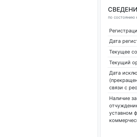
СВЕДЕНИ
по состоянию н
Регистрац
Дата реги
Текущее со
Текущий ор
Дата исклю
(прекращен
связи с ре
Наличие за
отчуждение
уставном 
коммерчес