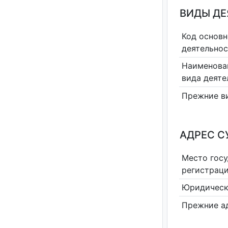
ВИДЫ Д
Код основн
деятельно
Наименова
вида деяте
Прежние в
АДРЕС С
Место гос
регистрац
Юридическ
Прежние а