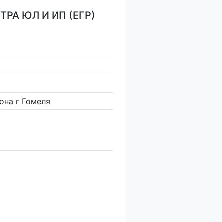
РА ЮЛ И ИП (ЕГР)
она г Гомеля