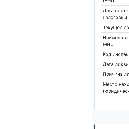
(УНП)
Дата поста
налоговый 
Текущее со
Наименова
МНС
Код инспе
Дата ликв
Причина л
Место нах
(юридическ