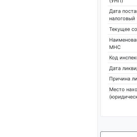
(УНП)
Дата поста
налоговый 
Текущее со
Наименова
МНС
Код инспе
Дата ликв
Причина л
Место нах
(юридическ