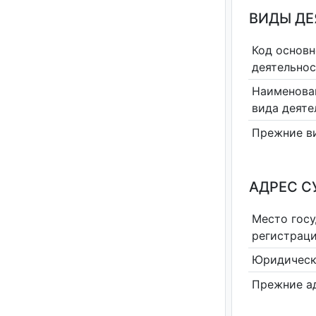
ВИДЫ Д
Код основн
деятельно
Наименова
вида деяте
Прежние в
АДРЕС С
Место гос
регистрац
Юридическ
Прежние а