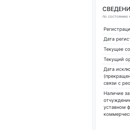
СВЕДЕНИ
по состоянию н
Регистрац
Дата реги
Текущее со
Текущий ор
Дата исклю
(прекращен
связи с ре
Наличие за
отчуждение
уставном 
коммерчес