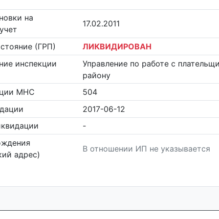
новки на
17.02.2011
учет
стояние (ГРП)
ЛИКВИДИРОВАН
ние инспекции
Управление по работе с плательщ
району
кции МНС
504
идации
2017-06-12
иквидации
-
ождения
В отношении ИП не указывается
ий адрес)