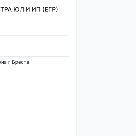
РА ЮЛ И ИП (ЕГР)
на г Бреста