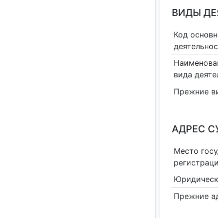
ВИДЫ Д
Код основн
деятельно
Наименова
вида деяте
Прежние в
АДРЕС С
Место гос
регистрац
Юридическ
Прежние а