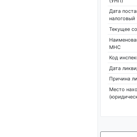
(УНП)
Дата поста
налоговый 
Текущее со
Наименова
МНС
Код инспе
Дата ликв
Причина л
Место нах
(юридическ