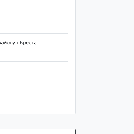
айону г.Бреста