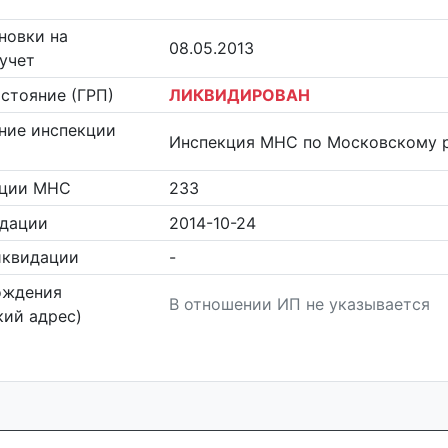
новки на
08.05.2013
учет
стояние (ГРП)
ЛИКВИДИРОВАН
ние инспекции
Инспекция МНС по Московскому р
кции МНС
233
идации
2014-10-24
иквидации
-
ождения
В отношении ИП не указывается
ий адрес)