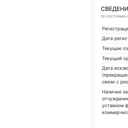
СВЕДЕНИ
по состоянию 
Регистрац
Дата реги
Текущее со
Текущий ор
Дата исклю
(прекращен
связи с ре
Наличие за
отчуждение
уставном 
коммерчес