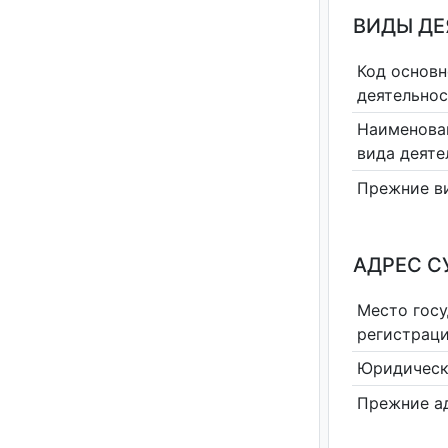
ВИДЫ Д
Код основн
деятельно
Наименова
вида деяте
Прежние в
АДРЕС С
Место гос
регистрац
Юридическ
Прежние а