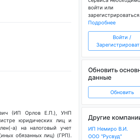
сервиса необходим
войти или
зарегистрироваться
Подробнее
Войти /
Зарегистрироват
Обновить основ
данные
Обновить
вич (ИП Орлов Е.П.), УНП
Другие компани
егистре юридических лиц и
лен(-a) на налоговый учет
ИП Немиро В.И.
(иных обязанных лиц) (ГРП).
ООО "Русвуд"