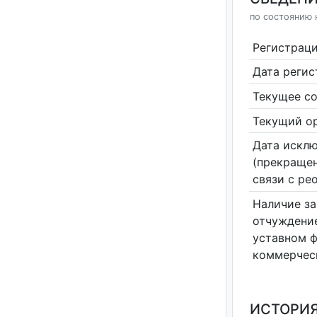
по состоянию 
Регистрац
Дата реги
Текущее со
Текущий ор
Дата исклю
(прекращен
связи с ре
Наличие за
отчуждение
уставном 
коммерчес
ИСТОРИЯ