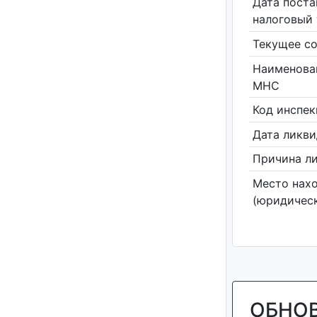
Дата поста
налоговый 
Текущее со
Наименова
МНС
Код инспе
Дата ликв
Причина л
Место нах
(юридическ
ОБНО