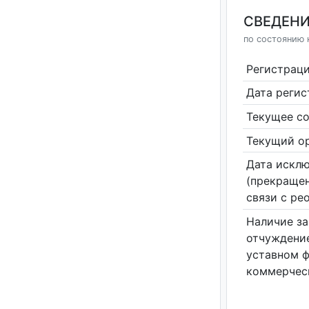
СВЕДЕНИ
по состоянию 
Регистрац
Дата реги
Текущее со
Текущий ор
Дата исклю
(прекращен
связи с ре
Наличие за
отчуждение
уставном 
коммерчес