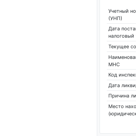
Учетный н
(УНП)
Дата поста
налоговый 
Текущее со
Наименова
МНС
Код инспе
Дата ликв
Причина л
Место нах
(юридическ