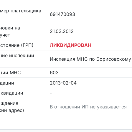
омер плательщика
691470093
новки на
21.03.2012
учет
стояние (ГРП)
ЛИКВИДИРОВАН
ние инспекции
Инспекция МНС по Борисовскому
кции МНС
603
идации
2013-02-04
иквидации
-
ождения
В отношении ИП не указывается
ий адрес)