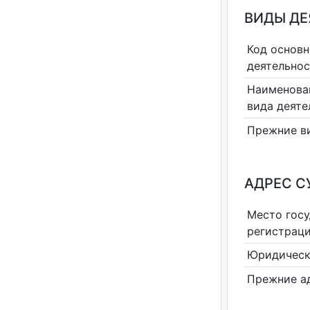
ВИДЫ Д
Код основн
деятельно
Наименова
вида деяте
Прежние в
АДРЕС С
Место гос
регистрац
Юридическ
Прежние а