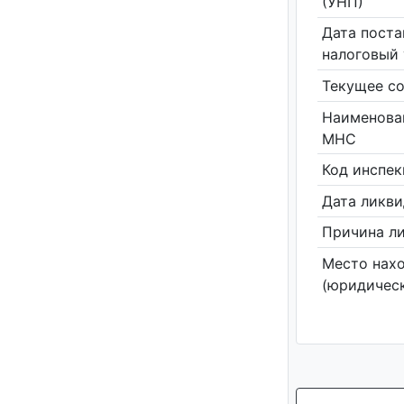
(УНП)
Дата поста
налоговый 
Текущее со
Наименова
МНС
Код инспе
Дата ликв
Причина л
Место нах
(юридическ