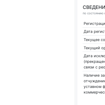
СВЕДЕНИ
по состоянию 
Регистрац
Дата реги
Текущее со
Текущий ор
Дата исклю
(прекращен
связи с ре
Наличие за
отчуждение
уставном 
коммерчес