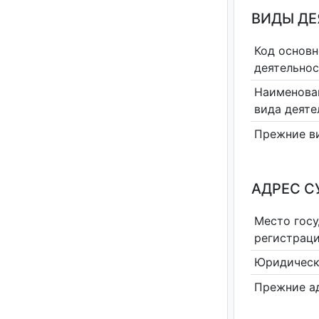
ВИДЫ Д
Код основн
деятельно
Наименова
вида деяте
Прежние в
АДРЕС С
Место гос
регистрац
Юридическ
Прежние а