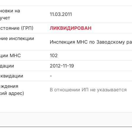
новки на
11.03.2011
учет
стояние (ГРП)
ЛИКВИДИРОВАН
ние инспекции
Инспекция МНС по Заводскому ра
кции МНС
102
идации
2012-11-19
иквидации
-
ождения
В отношении ИП не указывается
ий адрес)