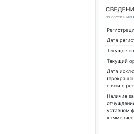
СВЕДЕНИ
по состоянию 
Регистрац
Дата реги
Текущее со
Текущий ор
Дата исклю
(прекращен
связи с ре
Наличие за
отчуждение
уставном 
коммерчес