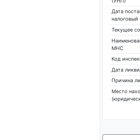
(УНП)
Дата поста
налоговый 
Текущее со
Наименова
МНС
Код инспе
Дата ликв
Причина л
Место нах
(юридическ