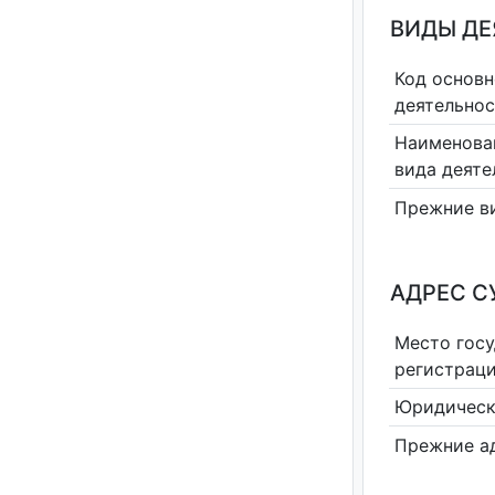
ВИДЫ Д
Код основн
деятельно
Наименова
вида деяте
Прежние в
АДРЕС С
Место гос
регистрац
Юридическ
Прежние а