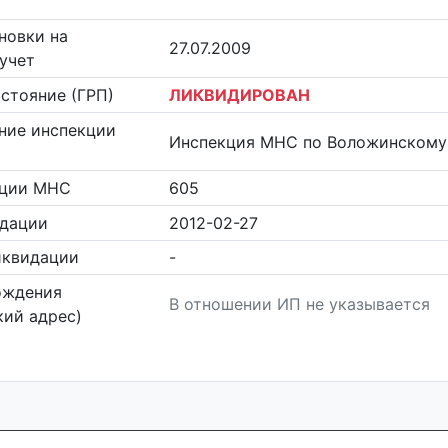
новки на
27.07.2009
учет
стояние (ГРП)
ЛИКВИДИРОВАН
ние инспекции
Инспекция МНС по Воложинскому
кции МНС
605
идации
2012-02-27
иквидации
-
ождения
В отношении ИП не указывается
ий адрес)