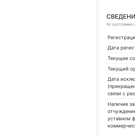
СВЕДЕНИ
по состоянию 
Регистрац
Дата реги
Текущее со
Текущий ор
Дата исклю
(прекращен
связи с ре
Наличие за
отчуждение
уставном 
коммерчес