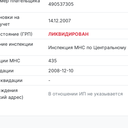
омер плательщика
490537305
новки на
14.12.2007
учет
стояние (ГРП)
ЛИКВИДИРОВАН
ние инспекции
Инспекция МНС по Центральному 
кции МНС
435
идации
2008-12-10
иквидации
-
ождения
В отношении ИП не указывается
ий адрес)