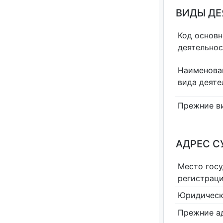
ВИДЫ Д
Код основн
деятельно
Наименова
вида деяте
Прежние в
АДРЕС С
Место гос
регистрац
Юридическ
Прежние а