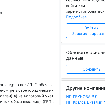
сервиса необходим
войти или
зарегистрироваться
на
Подробнее
Войти /
Зарегистрироват
Обновить основ
данные
Обновить
ександровна (ИП Горбачева
Другие компани
енном регистре юридических
авлен(-a) на налоговый учет
ИП РЕУНОВА В.Я.
(иных обязанных лиц) (ГРП).