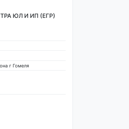
РА ЮЛ И ИП (ЕГР)
она г Гомеля