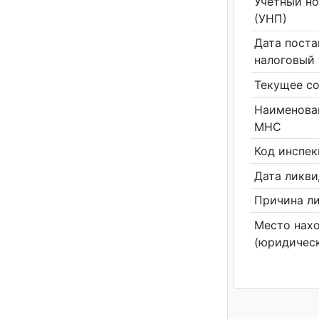
Учетный н
(УНП)
Дата поста
налоговый 
Текущее со
Наименова
МНС
Код инспе
Дата ликв
Причина л
Место нах
(юридическ