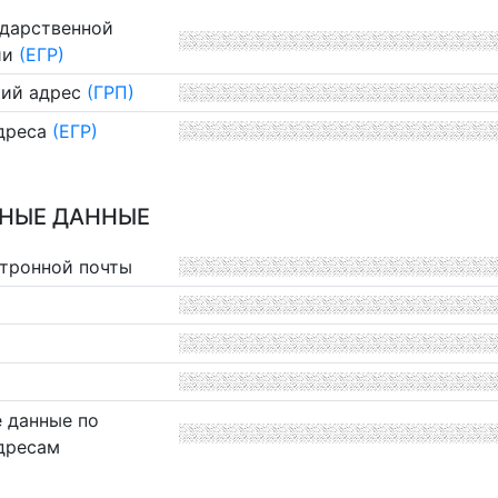
ударственной
ии
(ЕГР)
ий адрес
(ГРП)
дреса
(ЕГР)
НЫЕ ДАННЫЕ
ктронной почты
 данные по
дресам