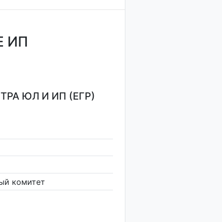
Е ИП
РА ЮЛ И ИП (ЕГР)
ый комитет