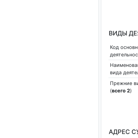
ВИДЫ Д
Код основн
деятельно
Наименова
вида деяте
Прежние в
(
всего 2
)
АДРЕС С