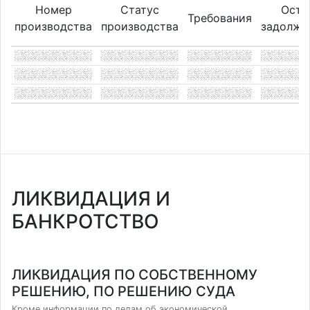
Номер
Статус
Оста
Требования
производства
производства
задолже
ЛИКВИДАЦИЯ И
БАНКРОТСТВО
ЛИКВИДАЦИЯ ПО СОБСТВЕННОМУ
РЕШЕНИЮ, ПО РЕШЕНИЮ СУДА
Кроме информации по делам об экономической