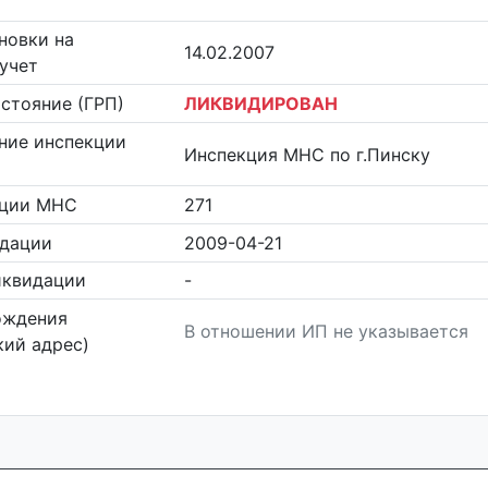
новки на
14.02.2007
учет
стояние (ГРП)
ЛИКВИДИРОВАН
ние инспекции
Инспекция МНС по г.Пинску
кции МНС
271
идации
2009-04-21
иквидации
-
ождения
В отношении ИП не указывается
ий адрес)