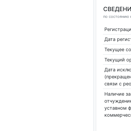
СВЕДЕНИ
по состоянию 
Регистрац
Дата реги
Текущее со
Текущий ор
Дата исклю
(прекращен
связи с ре
Наличие за
отчуждение
уставном 
коммерчес