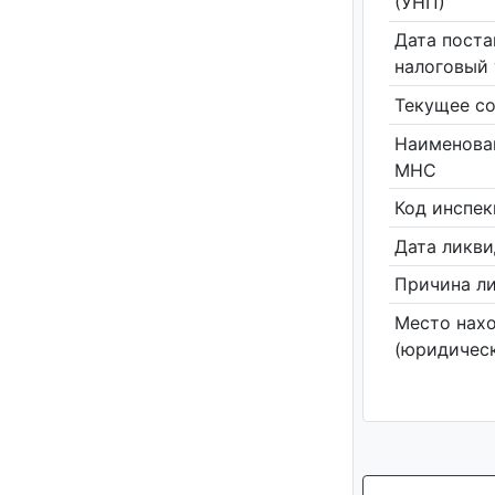
(УНП)
Дата поста
налоговый 
Текущее со
Наименова
МНС
Код инспе
Дата ликв
Причина л
Место нах
(юридическ