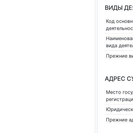
ВИДЫ Д
Код основн
деятельно
Наименова
вида деяте
Прежние в
АДРЕС С
Место гос
регистрац
Юридическ
Прежние а