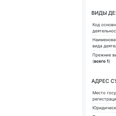
ВИДЫ Д
Код основн
деятельно
Наименова
вида деяте
Прежние в
(
всего 1
)
АДРЕС С
Место гос
регистрац
Юридическ