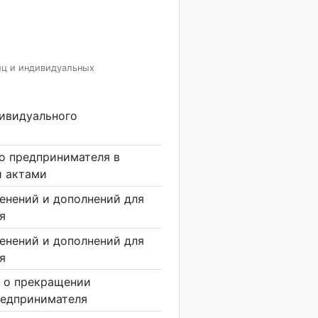
иц и индивидуальных
дивидуального
о предпринимателя в
и актами
енений и дополнений для
я
енений и дополнений для
я
 о прекращении
редпринимателя