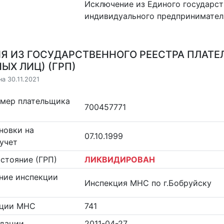
Исключение из Единого государст
индивидуального предпринимател
Я ИЗ ГОСУДАРСТВЕННОГО РЕЕСТРА ПЛАТЕ
ЫХ ЛИЦ) (ГРП)
а 30.11.2021
омер плательщика
700457771
новки на
07.10.1999
учет
стояние (ГРП)
ЛИКВИДИРОВАН
ние инспекции
Инспекция МНС по г.Бобруйску
кции МНС
741
идации
2011-04-27