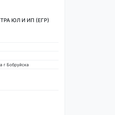
РА ЮЛ И ИП (ЕГР)
а г Бобруйска