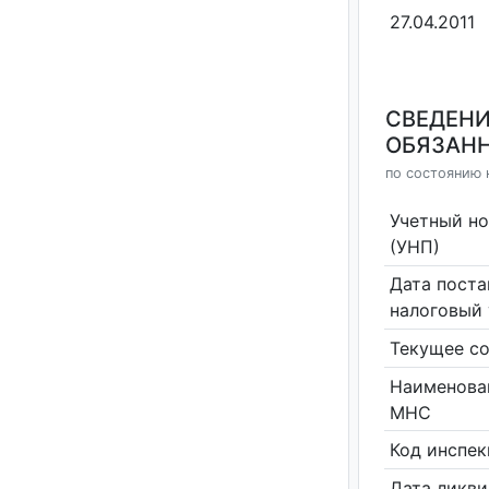
27.04.2011
СВЕДЕНИ
ОБЯЗАНН
по состоянию н
Учетный н
(УНП)
Дата поста
налоговый 
Текущее со
Наименова
МНС
Код инспе
Дата ликв