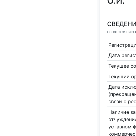
О.И.
СВЕДЕНИ
по состоянию 
Регистрац
Дата реги
Текущее со
Текущий ор
Дата исклю
(прекращен
связи с ре
Наличие за
отчуждение
уставном 
коммерчес