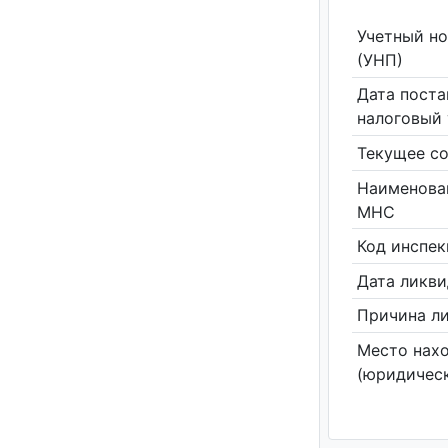
Учетный н
(УНП)
Дата поста
налоговый 
Текущее со
Наименова
МНС
Код инспе
Дата ликв
Причина л
Место нах
(юридическ