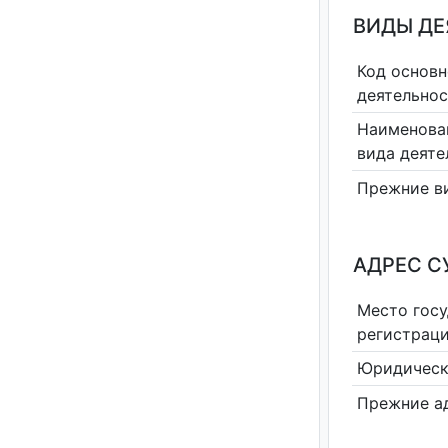
ВИДЫ Д
Код основн
деятельно
Наименова
вида деяте
Прежние в
АДРЕС С
Место гос
регистрац
Юридическ
Прежние а