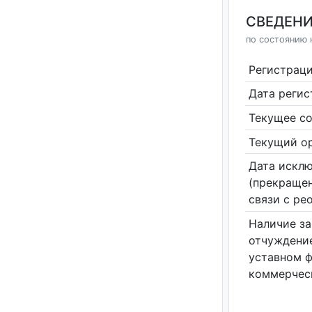
СВЕДЕНИ
по состоянию н
Регистрац
Дата реги
Текущее со
Текущий ор
Дата исклю
(прекращен
связи с ре
Наличие за
отчуждение
уставном 
коммерчес