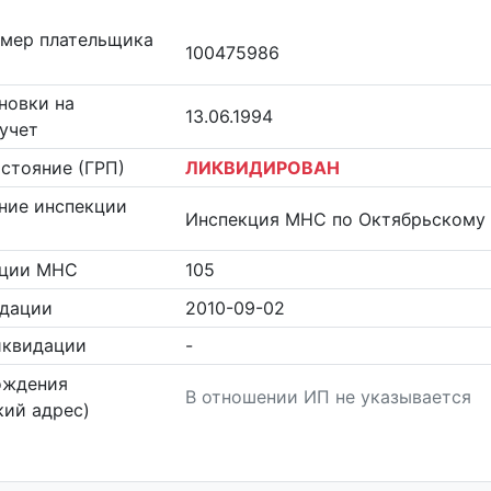
омер плательщика
100475986
новки на
13.06.1994
учет
стояние (ГРП)
ЛИКВИДИРОВАН
ние инспекции
Инспекция МНС по Октябрьскому 
кции МНС
105
идации
2010-09-02
иквидации
-
ождения
В отношении ИП не указывается
ий адрес)