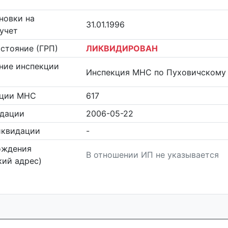
новки на
31.01.1996
учет
стояние (ГРП)
ЛИКВИДИРОВАН
ние инспекции
Инспекция МНС по Пуховичскому
кции МНС
617
идации
2006-05-22
иквидации
-
ождения
В отношении ИП не указывается
ий адрес)