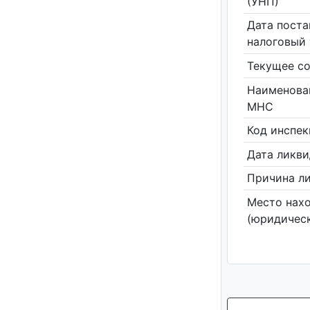
(УНП)
Дата поста
налоговый 
Текущее со
Наименова
МНС
Код инспе
Дата ликв
Причина л
Место нах
(юридическ