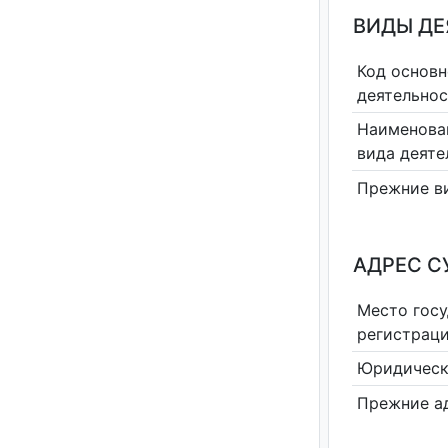
ВИДЫ Д
Код основн
деятельно
Наименова
вида деяте
Прежние в
АДРЕС С
Место гос
регистрац
Юридическ
Прежние а