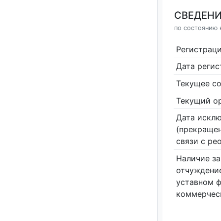
СВЕДЕНИ
по состоянию н
Регистрац
Дата реги
Текущее со
Текущий ор
Дата исклю
(прекращен
связи с ре
Наличие за
отчуждение
уставном 
коммерчес