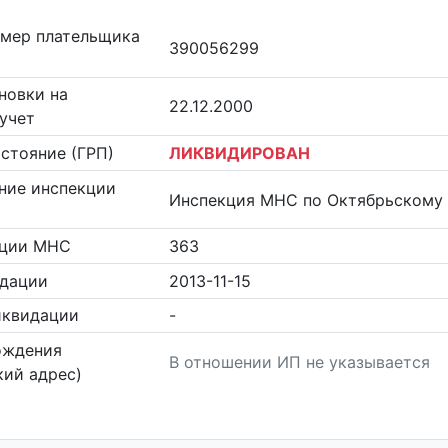
омер плательщика
390056299
новки на
22.12.2000
учет
стояние (ГРП)
ЛИКВИДИРОВАН
ние инспекции
Инспекция МНС по Октябрьскому 
кции МНС
363
идации
2013-11-15
иквидации
-
ождения
В отношении ИП не указывается
ий адрес)