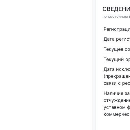
СВЕДЕНИ
по состоянию н
Регистрац
Дата реги
Текущее со
Текущий ор
Дата исклю
(прекращен
связи с ре
Наличие за
отчуждение
уставном 
коммерчес