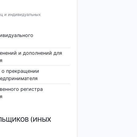
иц и индивидуальных
дивидуального
енений и дополнений для
я
 о прекращении
редпринимателя
венного регистра
я
ЛЬЩИКОВ (ИНЫХ