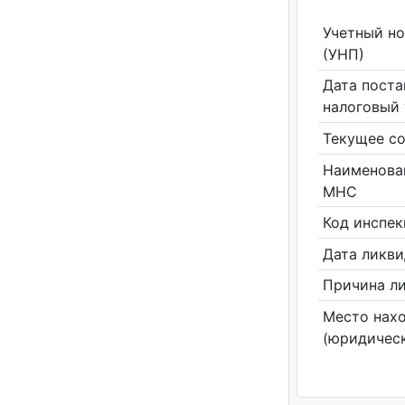
Учетный н
(УНП)
Дата поста
налоговый 
Текущее со
Наименова
МНС
Код инспе
Дата ликв
Причина л
Место нах
(юридическ