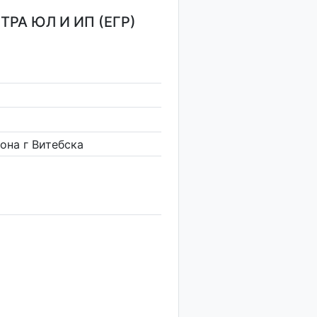
РА ЮЛ И ИП (ЕГР)
она г Витебска