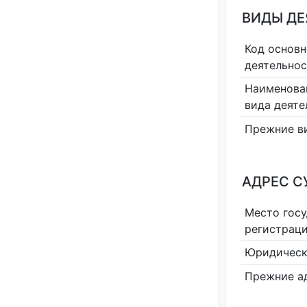
ВИДЫ Д
Код основн
деятельно
Наименова
вида деяте
Прежние в
АДРЕС С
Место гос
регистрац
Юридическ
Прежние а