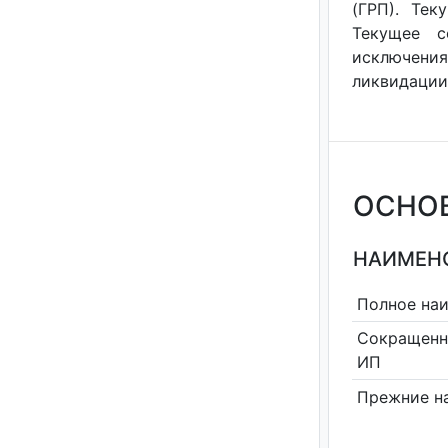
(ГРП). Тек
Текущее с
исключения
ликвидации 
ОСНО
НАИМЕНО
Полное на
Сокращенн
ИП
Прежние н