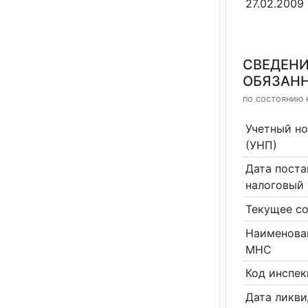
27.02.2009
СВЕДЕНИ
ОБЯЗАНН
по состоянию 
Учетный н
(УНП)
Дата поста
налоговый 
Текущее со
Наименова
МНС
Код инспе
Дата ликв