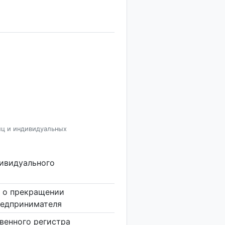
иц и индивидуальных
дивидуального
 о прекращении
редпринимателя
венного регистра