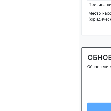
Причина л
Место нах
(юридическ
ОБНО
Обновление