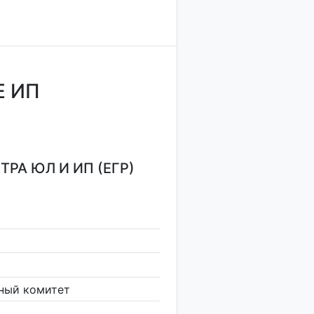
Е ИП
РА ЮЛ И ИП (ЕГР)
ный комитет