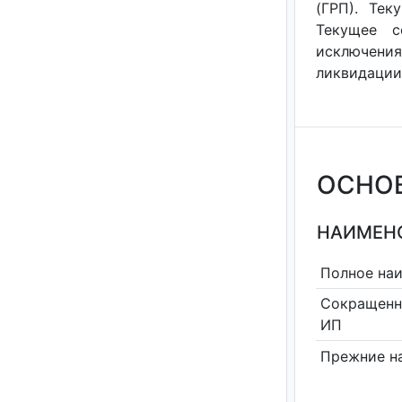
(ГРП). Тек
Текущее с
исключения
ликвидации 
ОСНО
НАИМЕНО
Полное на
Сокращенн
ИП
Прежние н