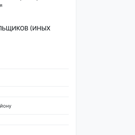
я
ЛЬЩИКОВ (ИНЫХ
айону