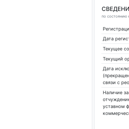
СВЕДЕНИ
по состоянию н
Регистрац
Дата реги
Текущее со
Текущий ор
Дата исклю
(прекращен
связи с ре
Наличие за
отчуждение
уставном 
коммерчес