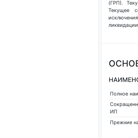
(ГРП). Тек
Текущее с
исключения
ликвидации 
ОСНО
НАИМЕНО
Полное на
Сокращенн
ИП
Прежние н