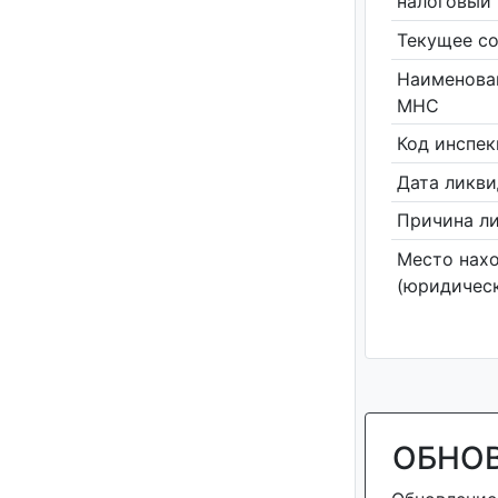
налоговый 
Текущее со
Наименова
МНС
Код инспе
Дата ликв
Причина л
Место нах
(юридическ
ОБНО