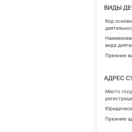
ВИДЫ Д
Код основн
деятельно
Наименова
вида деяте
Прежние в
АДРЕС С
Место гос
регистрац
Юридическ
Прежние а