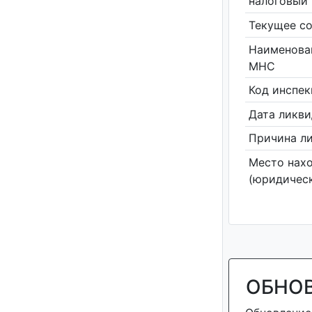
налоговый 
Текущее со
Наименова
МНС
Код инспе
Дата ликв
Причина л
Место нах
(юридическ
ОБНО