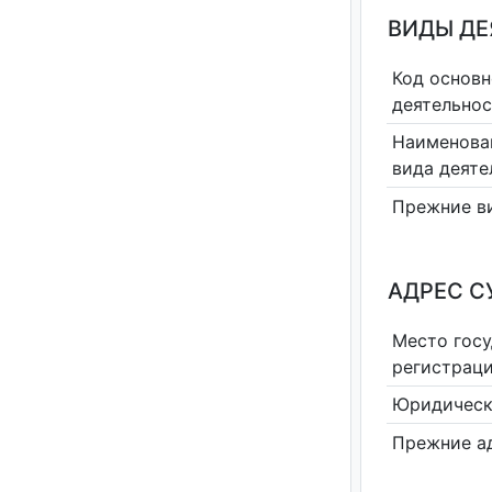
ВИДЫ Д
Код основн
деятельно
Наименова
вида деяте
Прежние в
АДРЕС С
Место гос
регистрац
Юридическ
Прежние а