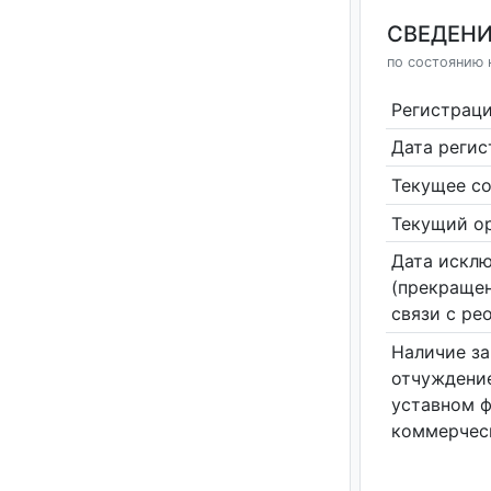
СВЕДЕНИ
по состоянию н
Регистрац
Дата реги
Текущее со
Текущий ор
Дата исклю
(прекращен
связи с ре
Наличие за
отчуждение
уставном 
коммерчес