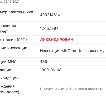
на 03.12.2021
омер плательщика
400214614
новки на
17.05.1994
учет
стояние (ГРП)
ЛИКВИДИРОВАН
ние инспекции
Инспекция МНС по Центральному 
кции МНС
435
идации
1999-06-08
иквидации
-
ождения
В отношении ИП не указывается
ий адрес)