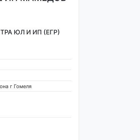
РА ЮЛ И ИП (ЕГР)
она г Гомеля