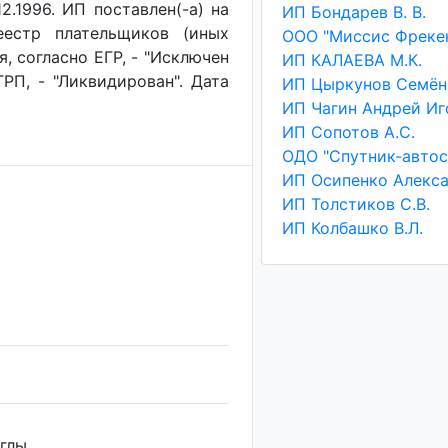
.1996. ИП поставлен(-a) на
ИП Бондарев В. В.
реестр плательщиков (иных
ООО "Миссис Фреке
, согласно ЕГР, - "Исключен
ИП КАЛАЕВА М.К.
ГРП, - "Ликвидирован". Дата
ИП Сопотов А.С.
ИП Толстиков С.В.
ИП Колбашко В.Л.
глы