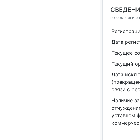
СВЕДЕНИ
по состоянию н
Регистрац
Дата реги
Текущее со
Текущий ор
Дата исклю
(прекращен
связи с ре
Наличие за
отчуждение
уставном 
коммерчес