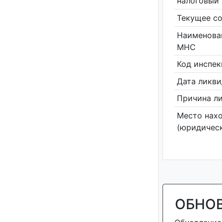
налоговый 
Текущее со
Наименова
МНС
Код инспе
Дата ликв
Причина л
Место нах
(юридическ
ОБНО