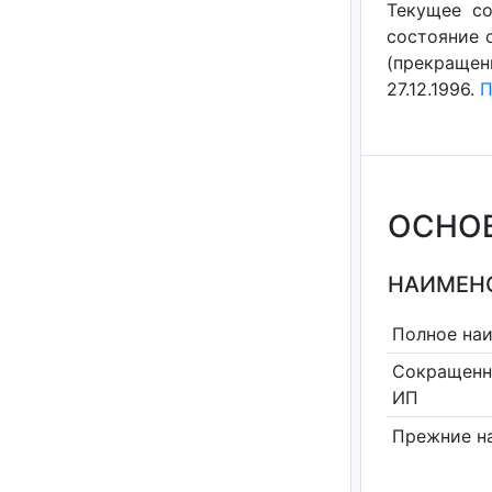
Текущее со
состояние с
(прекращен
27.12.1996.
П
ОСНО
НАИМЕНО
Полное на
Сокращенн
ИП
Прежние н