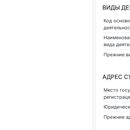
ВИДЫ Д
Код основн
деятельно
Наименова
вида деяте
Прежние в
АДРЕС С
Место гос
регистрац
Юридическ
Прежние а