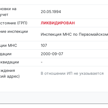
новки на
20.05.1994
учет
стояние (ГРП)
ЛИКВИДИРОВАН
ние инспекции
Инспекция МНС по Первомайскому
кции МНС
107
идации
2000-09-07
иквидации
-
ождения
В отношении ИП не указывается
ий адрес)