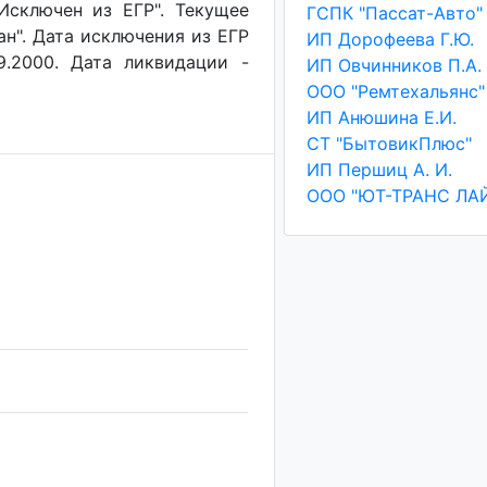
"Исключен из ЕГР". Текущее
ГСПК "Пассат-Авто"
ан". Дата исключения из ЕГР
ИП Дорофеева Г.Ю.
9.2000. Дата ликвидации -
ИП Овчинников П.А.
ООО "Ремтехальянс"
ИП Анюшина Е.И.
СТ "БытовикПлюс"
ИП Першиц А. И.