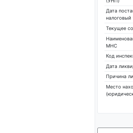
(УНП)
Дата поста
налоговый 
Текущее со
Наименова
МНС
Код инспе
Дата ликв
Причина л
Место нах
(юридическ