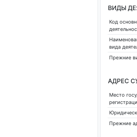
ВИДЫ Д
Код основн
деятельно
Наименова
вида деяте
Прежние в
АДРЕС С
Место гос
регистрац
Юридическ
Прежние а