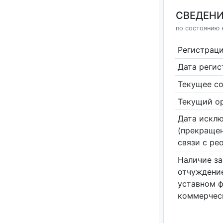
СВЕДЕНИ
по состоянию н
Регистрац
Дата реги
Текущее со
Текущий ор
Дата исклю
(прекращен
связи с ре
Наличие за
отчуждение
уставном 
коммерчес