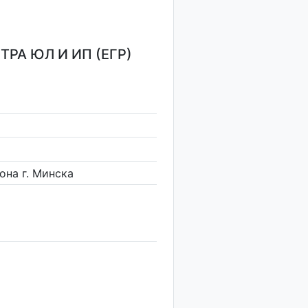
РА ЮЛ И ИП (ЕГР)
на г. Минска