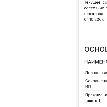
Текущее со
состояние с
(прекращен
04.10.2007.
ОСНО
НАИМЕНО
Полное на
Сокращенн
ИП
Прежние н
(
всего 1
)