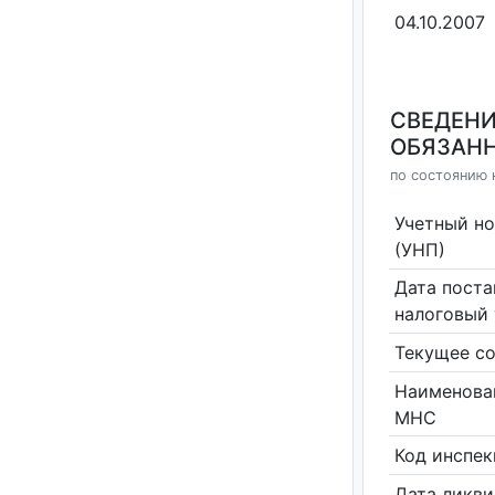
04.10.2007
СВЕДЕНИ
ОБЯЗАНН
по состоянию 
Учетный н
(УНП)
Дата поста
налоговый 
Текущее со
Наименова
МНС
Код инспе
Дата ликв