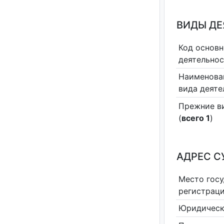
ВИДЫ Д
Код основн
деятельно
Наименова
вида деяте
Прежние в
(
всего 1
)
АДРЕС С
Место гос
регистрац
Юридическ