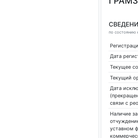
ГРАМЗ
СВЕДЕНИ
по состоянию н
Регистрац
Дата реги
Текущее со
Текущий ор
Дата исклю
(прекращен
связи с ре
Наличие за
отчуждение
уставном 
коммерчес