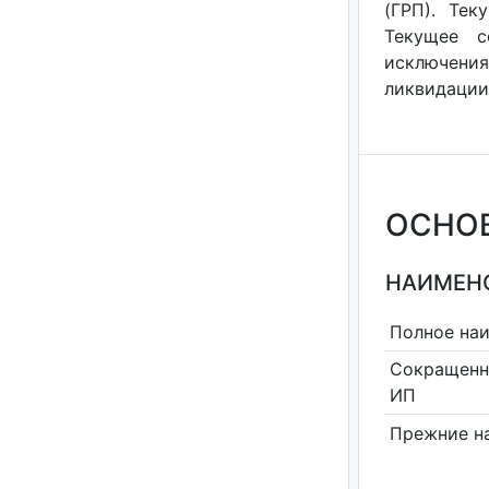
(ГРП). Тек
Текущее с
исключения
ликвидации 
ОСНО
НАИМЕНО
Полное на
Сокращенн
ИП
Прежние н