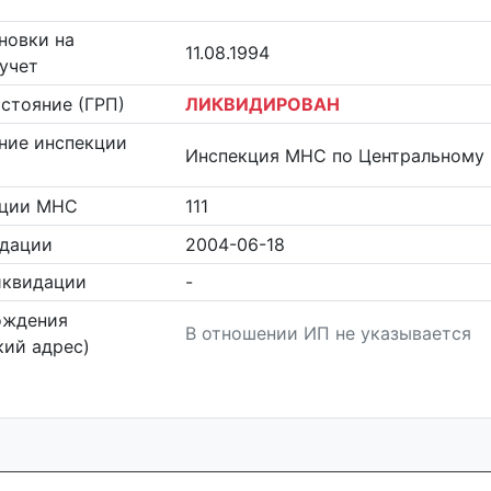
новки на
11.08.1994
учет
стояние (ГРП)
ЛИКВИДИРОВАН
ние инспекции
Инспекция МНС по Центральному 
кции МНС
111
идации
2004-06-18
иквидации
-
ождения
В отношении ИП не указывается
ий адрес)