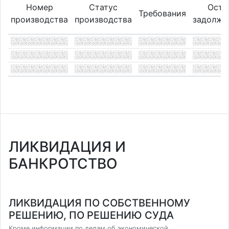
Номер
Статус
Оста
Требования
производства
производства
задолже
ЛИКВИДАЦИЯ И
БАНКРОТСТВО
ЛИКВИДАЦИЯ ПО СОБСТВЕННОМУ
РЕШЕНИЮ, ПО РЕШЕНИЮ СУДА
Кроме информации по делам об экономической