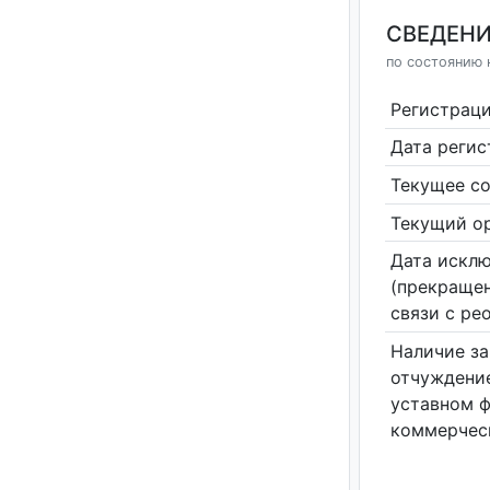
СВЕДЕНИ
по состоянию 
Регистрац
Дата реги
Текущее со
Текущий ор
Дата исклю
(прекращен
связи с ре
Наличие за
отчуждение
уставном 
коммерчес