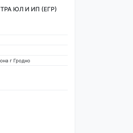
РА ЮЛ И ИП (ЕГР)
она г Гродно