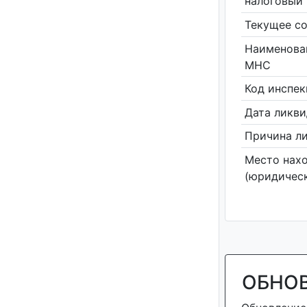
налоговый 
Текущее со
Наименова
МНС
Код инспе
Дата ликв
Причина л
Место нах
(юридическ
ОБНО