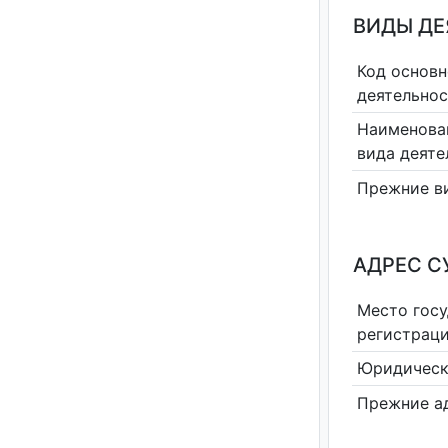
ВИДЫ Д
Код основн
деятельно
Наименова
вида деяте
Прежние в
АДРЕС С
Место гос
регистрац
Юридическ
Прежние а