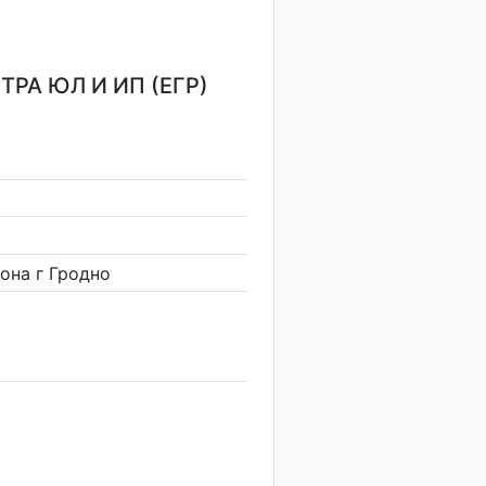
РА ЮЛ И ИП (ЕГР)
она г Гродно