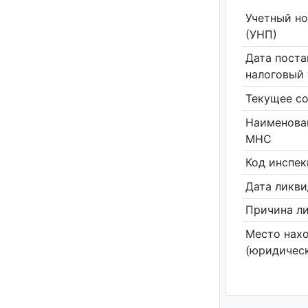
Учетный н
(УНП)
Дата поста
налоговый 
Текущее со
Наименова
МНС
Код инспе
Дата ликв
Причина л
Место нах
(юридическ