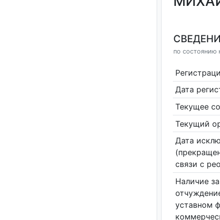
МИХАЙ
СВЕДЕНИ
по состоянию 
Регистрац
Дата реги
Текущее со
Текущий ор
Дата исклю
(прекращен
связи с ре
Наличие за
отчуждение
уставном 
коммерчес