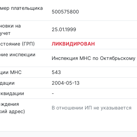
омер плательщика
500575800
новки на
25.01.1999
учет
стояние (ГРП)
ЛИКВИДИРОВАН
ние инспекции
Инспекция МНС по Октябрьскому 
кции МНС
543
идации
2004-05-13
иквидации
-
ождения
В отношении ИП не указывается
ий адрес)