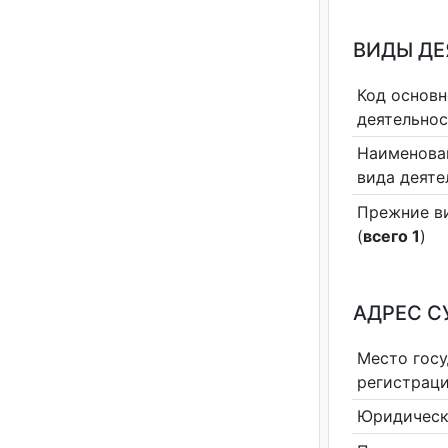
ВИДЫ Д
Код основн
деятельно
Наименова
вида деяте
Прежние в
(
всего 1
)
АДРЕС С
Место гос
регистрац
Юридическ