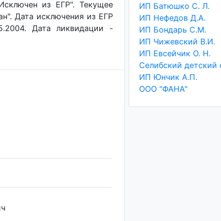
"Исключен из ЕГР". Текущее
ИП Батюшко С. Л.
ан". Дата исключения из ЕГР
ИП Нефедов Д.А.
5.2004. Дата ликвидации -
ИП Бондарь С.М.
ИП Чижевский В.И.
ИП Евсейчик О. Н.
ИП Юнчик А.П.
ООО "ФАНА"
ич