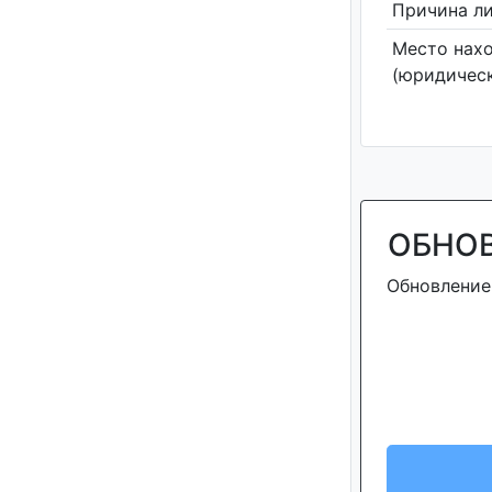
Причина л
Место нах
(юридическ
ОБНО
Обновление