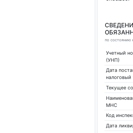
СВЕДЕНИ
ОБЯЗАНН
по состоянию н
Учетный н
(УНП)
Дата поста
налоговый 
Текущее со
Наименова
МНС
Код инспе
Дата ликв