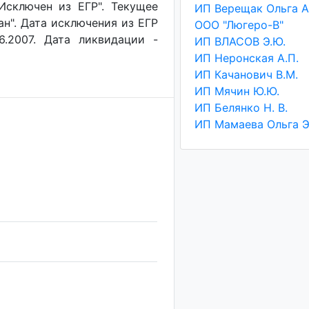
"Исключен из ЕГР". Текущее
ан". Дата исключения из ЕГР
ООО "Люгеро-В"
6.2007. Дата ликвидации -
ИП ВЛАСОВ Э.Ю.
ИП Неронская А.П.
ИП Качанович В.М.
ИП Мячин Ю.Ю.
ИП Белянко Н. В.