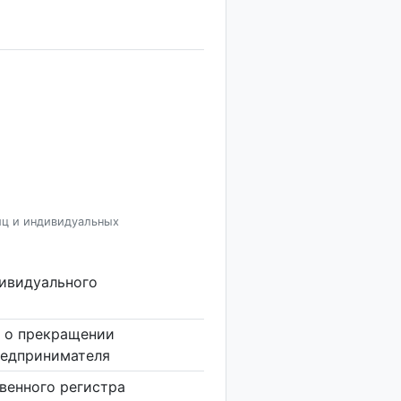
иц и индивидуальных
дивидуального
 о прекращении
редпринимателя
венного регистра