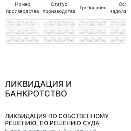
Номер
Статус
Оста
Требования
производства
производства
задолже
ЛИКВИДАЦИЯ И
БАНКРОТСТВО
ЛИКВИДАЦИЯ ПО СОБСТВЕННОМУ
РЕШЕНИЮ, ПО РЕШЕНИЮ СУДА
Кроме информации по делам об экономической