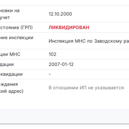
новки на
12.10.2000
учет
стояние (ГРП)
ЛИКВИДИРОВАН
ние инспекции
Инспекция МНС по Заводскому ра
кции МНС
102
идации
2007-01-12
иквидации
-
ождения
В отношении ИП не указывается
ий адрес)