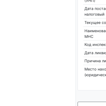
(УНП)
Дата поста
налоговый 
Текущее со
Наименова
МНС
Код инспе
Дата ликв
Причина л
Место нах
(юридическ