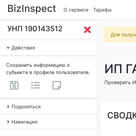
BizInspect
О сервисе
Тарифы
УНП 190143512
Для получ
Действия
ИП Г
Сохранить информацию о
субъекте в профиле пользователя.
Проверить ИП
Поделиться
СВОД
Навигация