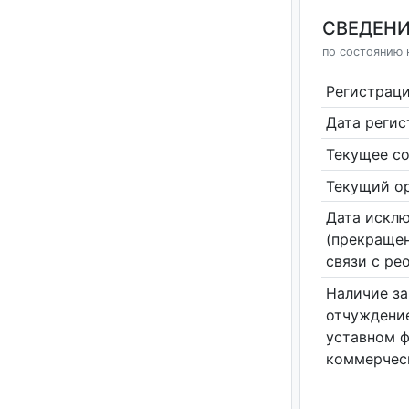
СВЕДЕНИ
по состоянию 
Регистрац
Дата реги
Текущее со
Текущий ор
Дата исклю
(прекращен
связи с ре
Наличие за
отчуждение
уставном 
коммерчес