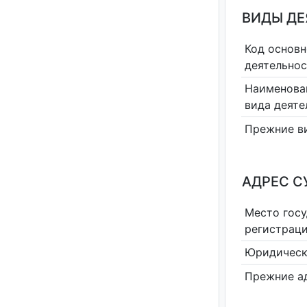
ВИДЫ Д
Код основн
деятельно
Наименова
вида деяте
Прежние в
АДРЕС С
Место гос
регистрац
Юридическ
Прежние а